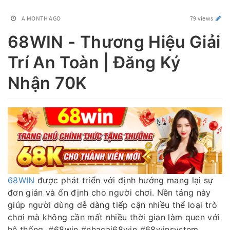
A MONTH AGO
79 views
68WIN - Thương Hiệu Giải
Trí An Toàn | Đăng Ký
Nhận 70K
68WIN
được phát triển với định hướng mang lại sự
đơn giản và ổn định cho người chơi. Nền tảng này
giúp người dùng dễ dàng tiếp cận nhiều thể loại trò
chơi mà không cần mất nhiều thời gian làm quen với
hệ thống. #68win #nhacai68win #68winsystem