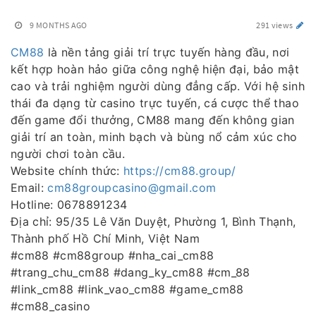
9 MONTHS AGO
291 views
CM88
là nền tảng giải trí trực tuyến hàng đầu, nơi
kết hợp hoàn hảo giữa công nghệ hiện đại, bảo mật
cao và trải nghiệm người dùng đẳng cấp. Với hệ sinh
thái đa dạng từ casino trực tuyến, cá cược thể thao
đến game đổi thưởng, CM88 mang đến không gian
giải trí an toàn, minh bạch và bùng nổ cảm xúc cho
người chơi toàn cầu.
Website chính thức:
https://cm88.group/
Email:
cm88groupcasino@gmail.com
Hotline: 0678891234
Địa chỉ: 95/35 Lê Văn Duyệt, Phường 1, Bình Thạnh,
Thành phố Hồ Chí Minh, Việt Nam
#cm88 #cm88group #nha_cai_cm88
#trang_chu_cm88 #dang_ky_cm88 #cm_88
#link_cm88 #link_vao_cm88 #game_cm88
#cm88_casino