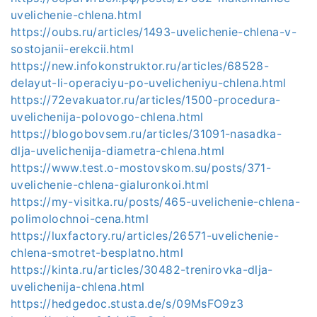
uvelichenie-chlena.html
https://oubs.ru/articles/1493-uvelichenie-chlena-v-
sostojanii-erekcii.html
https://new.infokonstruktor.ru/articles/68528-
delayut-li-operaciyu-po-uvelicheniyu-chlena.html
https://72evakuator.ru/articles/1500-procedura-
uvelichenija-polovogo-chlena.html
https://blogobovsem.ru/articles/31091-nasadka-
dlja-uvelichenija-diametra-chlena.html
https://www.test.o-mostovskom.su/posts/371-
uvelichenie-chlena-gialuronkoi.html
https://my-visitka.ru/posts/465-uvelichenie-chlena-
polimolochnoi-cena.html
https://luxfactory.ru/articles/26571-uvelichenie-
chlena-smotret-besplatno.html
https://kinta.ru/articles/30482-trenirovka-dlja-
uvelichenija-chlena.html
https://hedgedoc.stusta.de/s/09MsFO9z3