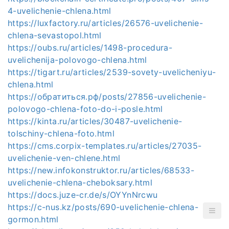
4-uvelichenie-chlena.html
https://luxfactory.ru/articles/26576-uvelichenie-
chlena-sevastopol.html
https://oubs.ru/articles/1498-procedura-
uvelichenija-polovogo-chlena.html
https://tigart.ru/articles/2539-sovety-uvelicheniyu-
chlena.html
https://обратиться.рф/posts/27856-uvelichenie-
polovogo-chlena-foto-do-i-posle.html
https://kinta.ru/articles/30487-uvelichenie-
tolschiny-chlena-foto.html
https://cms.corpix-templates.ru/articles/27035-
uvelichenie-ven-chlene.html
https://new.infokonstruktor.ru/articles/68533-
uvelichenie-chlena-cheboksary.html
https://docs.juze-cr.de/s/OYYnNrcwu
https://c-nus.kz/posts/690-uvelichenie-chlena-
gormon.html