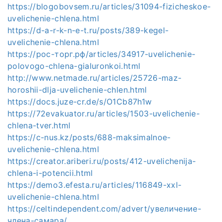
https://blogobovsem.ru/articles/31094-fizicheskoe-
uvelichenie-chlena.html
https://d-a-r-k-n-e-t.ru/posts/389-kegel-
uvelichenie-chlena.html
https://рос-торг.рф/articles/34917-uvelichenie-
polovogo-chlena-gialuronkoi.html
http://www.netmade.ru/articles/25726-maz-
horoshii-dlja-uvelichenie-chlen.html
https://docs.juze-cr.de/s/O1Cb87h1w
https://72evakuator.ru/articles/1503-uvelichenie-
chlena-tver.html
https://c-nus.kz/posts/688-maksimalnoe-
uvelichenie-chlena.html
https://creator.ariberi.ru/posts/412-uvelichenija-
chlena-i-potencii.html
https://demo3.efesta.ru/articles/116849-xxl-
uvelichenie-chlena.html
https://celtindependent.com/advert/увеличение-
члена-самара/