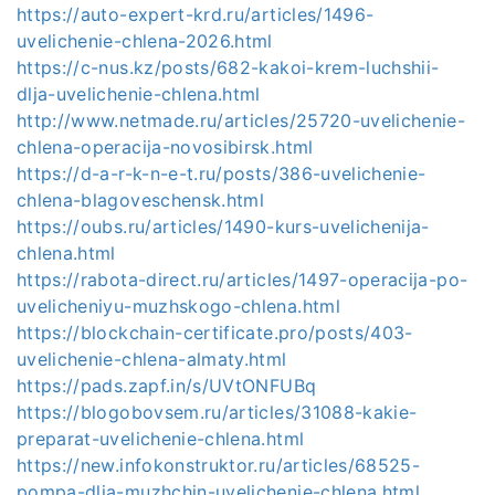
https://auto-expert-krd.ru/articles/1496-
uvelichenie-chlena-2026.html
https://c-nus.kz/posts/682-kakoi-krem-luchshii-
dlja-uvelichenie-chlena.html
http://www.netmade.ru/articles/25720-uvelichenie-
chlena-operacija-novosibirsk.html
https://d-a-r-k-n-e-t.ru/posts/386-uvelichenie-
chlena-blagoveschensk.html
https://oubs.ru/articles/1490-kurs-uvelichenija-
chlena.html
https://rabota-direct.ru/articles/1497-operacija-po-
uvelicheniyu-muzhskogo-chlena.html
https://blockchain-certificate.pro/posts/403-
uvelichenie-chlena-almaty.html
https://pads.zapf.in/s/UVtONFUBq
https://blogobovsem.ru/articles/31088-kakie-
preparat-uvelichenie-chlena.html
https://new.infokonstruktor.ru/articles/68525-
pompa-dlja-muzhchin-uvelichenie-chlena.html