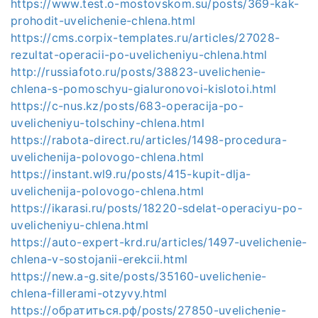
https://www.test.o-mostovskom.su/posts/369-kak-
prohodit-uvelichenie-chlena.html
https://cms.corpix-templates.ru/articles/27028-
rezultat-operacii-po-uvelicheniyu-chlena.html
http://russiafoto.ru/posts/38823-uvelichenie-
chlena-s-pomoschyu-gialuronovoi-kislotoi.html
https://c-nus.kz/posts/683-operacija-po-
uvelicheniyu-tolschiny-chlena.html
https://rabota-direct.ru/articles/1498-procedura-
uvelichenija-polovogo-chlena.html
https://instant.wl9.ru/posts/415-kupit-dlja-
uvelichenija-polovogo-chlena.html
https://ikarasi.ru/posts/18220-sdelat-operaciyu-po-
uvelicheniyu-chlena.html
https://auto-expert-krd.ru/articles/1497-uvelichenie-
chlena-v-sostojanii-erekcii.html
https://new.a-g.site/posts/35160-uvelichenie-
chlena-fillerami-otzyvy.html
https://обратиться.рф/posts/27850-uvelichenie-