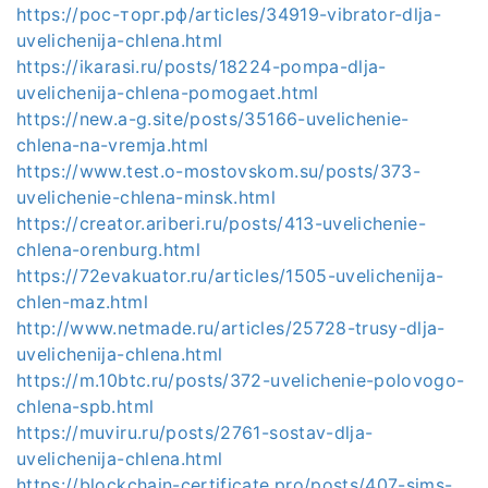
https://рос-торг.рф/articles/34919-vibrator-dlja-
uvelichenija-chlena.html
https://ikarasi.ru/posts/18224-pompa-dlja-
uvelichenija-chlena-pomogaet.html
https://new.a-g.site/posts/35166-uvelichenie-
chlena-na-vremja.html
https://www.test.o-mostovskom.su/posts/373-
uvelichenie-chlena-minsk.html
https://creator.ariberi.ru/posts/413-uvelichenie-
chlena-orenburg.html
https://72evakuator.ru/articles/1505-uvelichenija-
chlen-maz.html
http://www.netmade.ru/articles/25728-trusy-dlja-
uvelichenija-chlena.html
https://m.10btc.ru/posts/372-uvelichenie-polovogo-
chlena-spb.html
https://muviru.ru/posts/2761-sostav-dlja-
uvelichenija-chlena.html
https://blockchain-certificate.pro/posts/407-sims-