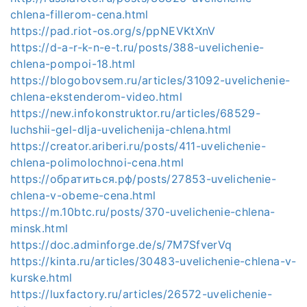
chlena-fillerom-cena.html
https://pad.riot-os.org/s/ppNEVKtXnV
https://d-a-r-k-n-e-t.ru/posts/388-uvelichenie-
chlena-pompoi-18.html
https://blogobovsem.ru/articles/31092-uvelichenie-
chlena-ekstenderom-video.html
https://new.infokonstruktor.ru/articles/68529-
luchshii-gel-dlja-uvelichenija-chlena.html
https://creator.ariberi.ru/posts/411-uvelichenie-
chlena-polimolochnoi-cena.html
https://обратиться.рф/posts/27853-uvelichenie-
chlena-v-obeme-cena.html
https://m.10btc.ru/posts/370-uvelichenie-chlena-
minsk.html
https://doc.adminforge.de/s/7M7SfverVq
https://kinta.ru/articles/30483-uvelichenie-chlena-v-
kurske.html
https://luxfactory.ru/articles/26572-uvelichenie-