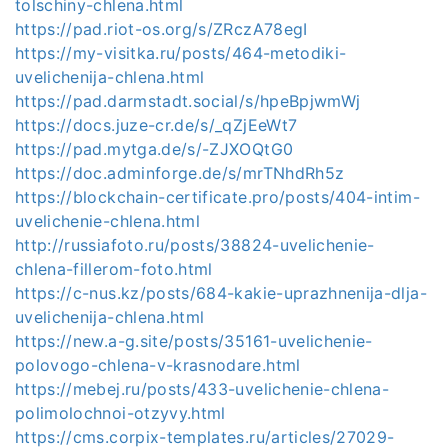
tolschiny-chlena.html
https://pad.riot-os.org/s/ZRczA78egI
https://my-visitka.ru/posts/464-metodiki-
uvelichenija-chlena.html
https://pad.darmstadt.social/s/hpeBpjwmWj
https://docs.juze-cr.de/s/_qZjEeWt7
https://pad.mytga.de/s/-ZJXOQtG0
https://doc.adminforge.de/s/mrTNhdRh5z
https://blockchain-certificate.pro/posts/404-intim-
uvelichenie-chlena.html
http://russiafoto.ru/posts/38824-uvelichenie-
chlena-fillerom-foto.html
https://c-nus.kz/posts/684-kakie-uprazhnenija-dlja-
uvelichenija-chlena.html
https://new.a-g.site/posts/35161-uvelichenie-
polovogo-chlena-v-krasnodare.html
https://mebej.ru/posts/433-uvelichenie-chlena-
polimolochnoi-otzyvy.html
https://cms.corpix-templates.ru/articles/27029-