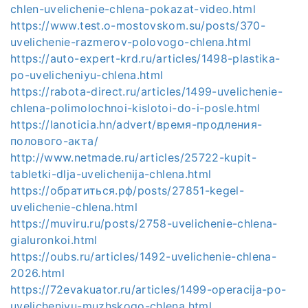
chlen-uvelichenie-chlena-pokazat-video.html
https://www.test.o-mostovskom.su/posts/370-
uvelichenie-razmerov-polovogo-chlena.html
https://auto-expert-krd.ru/articles/1498-plastika-
po-uvelicheniyu-chlena.html
https://rabota-direct.ru/articles/1499-uvelichenie-
chlena-polimolochnoi-kislotoi-do-i-posle.html
https://lanoticia.hn/advert/время-продления-
полового-акта/
http://www.netmade.ru/articles/25722-kupit-
tabletki-dlja-uvelichenija-chlena.html
https://обратиться.рф/posts/27851-kegel-
uvelichenie-chlena.html
https://muviru.ru/posts/2758-uvelichenie-chlena-
gialuronkoi.html
https://oubs.ru/articles/1492-uvelichenie-chlena-
2026.html
https://72evakuator.ru/articles/1499-operacija-po-
uvelicheniyu-muzhskogo-chlena.html