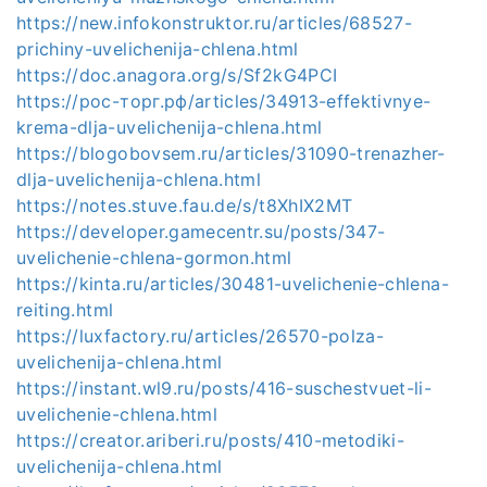
https://new.infokonstruktor.ru/articles/68527-
prichiny-uvelichenija-chlena.html
https://doc.anagora.org/s/Sf2kG4PCI
https://рос-торг.рф/articles/34913-effektivnye-
krema-dlja-uvelichenija-chlena.html
https://blogobovsem.ru/articles/31090-trenazher-
dlja-uvelichenija-chlena.html
https://notes.stuve.fau.de/s/t8XhIX2MT
https://developer.gamecentr.su/posts/347-
uvelichenie-chlena-gormon.html
https://kinta.ru/articles/30481-uvelichenie-chlena-
reiting.html
https://luxfactory.ru/articles/26570-polza-
uvelichenija-chlena.html
https://instant.wl9.ru/posts/416-suschestvuet-li-
uvelichenie-chlena.html
https://creator.ariberi.ru/posts/410-metodiki-
uvelichenija-chlena.html