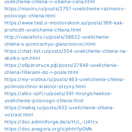
uvelichenie-chlena-v-obeme-cena.html
https://muviru.ru/posts/2757-uvelichenie-razmerov-
polovogo-chlena.html
https://www.test.o-mostovskom.su/posts/369-kak-
prohodit-uvelichenie-chlena.html
http://russiafoto.ru/posts/38822-uvelichenie-
chlena-s-pomoschyu-gialuronovoi.html
https://chat-list.ru/posts/354-uvelichenie-chlena-na-
skolko-sm.html
https://обратиться.рф/posts/27849-uvelichenie-
chlena-fillerami-do-i-posle.html
https://my-visitka.ru/posts/463-uvelichenie-chlena-
polimolochnoi-kislotoi-otzyvy.html
https://albo-soft.ru/posts/391-hirurgicheskoe-
uvelichenie-polovogo-chlena.html
https://mebej.ru/posts/432-uvelichenie-chlena-
vozrast.html
https://doc.adminforge.de/s/HJi_-UA1cv
https://doc.anagora.org/s/phtnYp0Mk