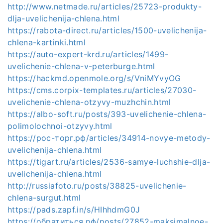
http://www.netmade.ru/articles/25723-produkty-
dlja-uvelichenija-chlena.html
https://rabota-direct.ru/articles/1500-uvelichenija-
chlena-kartinki.html
https://auto-expert-krd.ru/articles/1499-
uvelichenie-chlena-v-peterburge.html
https://hackmd.openmole.org/s/VniMYvyOG
https://cms.corpix-templates.ru/articles/27030-
uvelichenie-chlena-otzyvy-muzhchin.html
https://albo-soft.ru/posts/393-uvelichenie-chlena-
polimolochnoi-otzyvy.html
https://рос-торг.рф/articles/34914-novye-metody-
uvelichenija-chlena.html
https://tigart.ru/articles/2536-samye-luchshie-dlja-
uvelichenija-chlena.html
http://russiafoto.ru/posts/38825-uvelichenie-
chlena-surgut.html
https://pads.zapf.in/s/HIhhdmG0J
https://обратиться.рф/posts/27852-maksimalnoe-