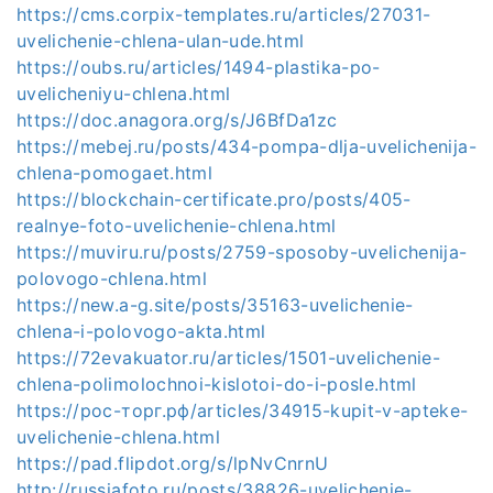
https://cms.corpix-templates.ru/articles/27031-
uvelichenie-chlena-ulan-ude.html
https://oubs.ru/articles/1494-plastika-po-
uvelicheniyu-chlena.html
https://doc.anagora.org/s/J6BfDa1zc
https://mebej.ru/posts/434-pompa-dlja-uvelichenija-
chlena-pomogaet.html
https://blockchain-certificate.pro/posts/405-
realnye-foto-uvelichenie-chlena.html
https://muviru.ru/posts/2759-sposoby-uvelichenija-
polovogo-chlena.html
https://new.a-g.site/posts/35163-uvelichenie-
chlena-i-polovogo-akta.html
https://72evakuator.ru/articles/1501-uvelichenie-
chlena-polimolochnoi-kislotoi-do-i-posle.html
https://рос-торг.рф/articles/34915-kupit-v-apteke-
uvelichenie-chlena.html
https://pad.flipdot.org/s/lpNvCnrnU
http://russiafoto.ru/posts/38826-uvelichenie-