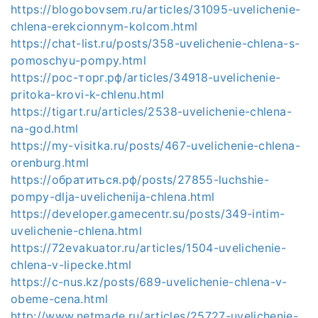
https://blogobovsem.ru/articles/31095-uvelichenie-
chlena-erekcionnym-kolcom.html
https://chat-list.ru/posts/358-uvelichenie-chlena-s-
pomoschyu-pompy.html
https://рос-торг.рф/articles/34918-uvelichenie-
pritoka-krovi-k-chlenu.html
https://tigart.ru/articles/2538-uvelichenie-chlena-
na-god.html
https://my-visitka.ru/posts/467-uvelichenie-chlena-
orenburg.html
https://обратиться.рф/posts/27855-luchshie-
pompy-dlja-uvelichenija-chlena.html
https://developer.gamecentr.su/posts/349-intim-
uvelichenie-chlena.html
https://72evakuator.ru/articles/1504-uvelichenie-
chlena-v-lipecke.html
https://c-nus.kz/posts/689-uvelichenie-chlena-v-
obeme-cena.html
http://www.netmade.ru/articles/25727-uvelichenie-