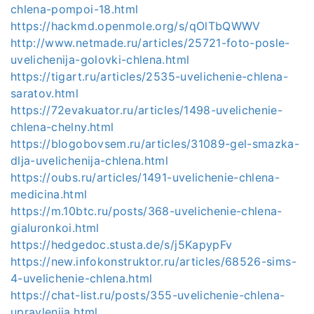
chlena-pompoi-18.html
https://hackmd.openmole.org/s/qOlTbQWWV
http://www.netmade.ru/articles/25721-foto-posle-
uvelichenija-golovki-chlena.html
https://tigart.ru/articles/2535-uvelichenie-chlena-
saratov.html
https://72evakuator.ru/articles/1498-uvelichenie-
chlena-chelny.html
https://blogobovsem.ru/articles/31089-gel-smazka-
dlja-uvelichenija-chlena.html
https://oubs.ru/articles/1491-uvelichenie-chlena-
medicina.html
https://m.10btc.ru/posts/368-uvelichenie-chlena-
gialuronkoi.html
https://hedgedoc.stusta.de/s/j5KapypFv
https://new.infokonstruktor.ru/articles/68526-sims-
4-uvelichenie-chlena.html
https://chat-list.ru/posts/355-uvelichenie-chlena-
upravlenija.html