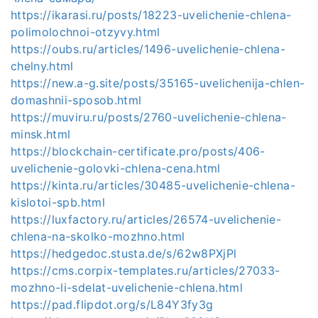
https://ikarasi.ru/posts/18223-uvelichenie-chlena-
polimolochnoi-otzyvy.html
https://oubs.ru/articles/1496-uvelichenie-chlena-
chelny.html
https://new.a-g.site/posts/35165-uvelichenija-chlen-
domashnii-sposob.html
https://muviru.ru/posts/2760-uvelichenie-chlena-
minsk.html
https://blockchain-certificate.pro/posts/406-
uvelichenie-golovki-chlena-cena.html
https://kinta.ru/articles/30485-uvelichenie-chlena-
kislotoi-spb.html
https://luxfactory.ru/articles/26574-uvelichenie-
chlena-na-skolko-mozhno.html
https://hedgedoc.stusta.de/s/62w8PXjPl
https://cms.corpix-templates.ru/articles/27033-
mozhno-li-sdelat-uvelichenie-chlena.html
https://pad.flipdot.org/s/L84Y3fy3g