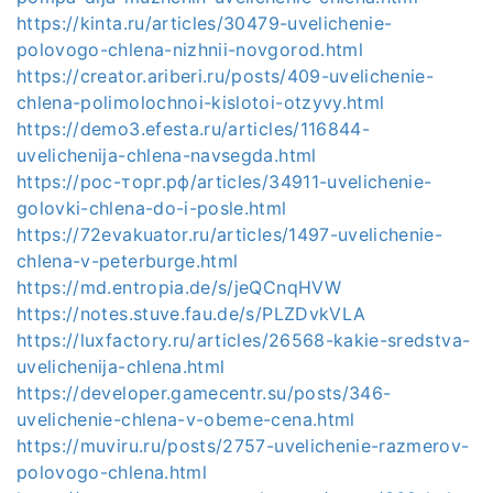
https://kinta.ru/articles/30479-uvelichenie-
polovogo-chlena-nizhnii-novgorod.html
https://creator.ariberi.ru/posts/409-uvelichenie-
chlena-polimolochnoi-kislotoi-otzyvy.html
https://demo3.efesta.ru/articles/116844-
uvelichenija-chlena-navsegda.html
https://рос-торг.рф/articles/34911-uvelichenie-
golovki-chlena-do-i-posle.html
https://72evakuator.ru/articles/1497-uvelichenie-
chlena-v-peterburge.html
https://md.entropia.de/s/jeQCnqHVW
https://notes.stuve.fau.de/s/PLZDvkVLA
https://luxfactory.ru/articles/26568-kakie-sredstva-
uvelichenija-chlena.html
https://developer.gamecentr.su/posts/346-
uvelichenie-chlena-v-obeme-cena.html
https://muviru.ru/posts/2757-uvelichenie-razmerov-
polovogo-chlena.html