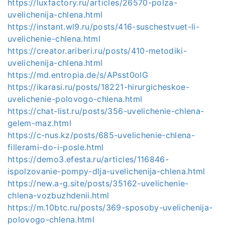
https://luxfactory.ru/articles/26570-polza-
uvelichenija-chlena.html
https://instant.wl9.ru/posts/416-suschestvuet-li-
uvelichenie-chlena.html
https://creator.ariberi.ru/posts/410-metodiki-
uvelichenija-chlena.html
https://md.entropia.de/s/APsst0olG
https://ikarasi.ru/posts/18221-hirurgicheskoe-
uvelichenie-polovogo-chlena.html
https://chat-list.ru/posts/356-uvelichenie-chlena-
gelem-maz.html
https://c-nus.kz/posts/685-uvelichenie-chlena-
fillerami-do-i-posle.html
https://demo3.efesta.ru/articles/116846-
ispolzovanie-pompy-dlja-uvelichenija-chlena.html
https://new.a-g.site/posts/35162-uvelichenie-
chlena-vozbuzhdenii.html
https://m.10btc.ru/posts/369-sposoby-uvelichenija-
polovogo-chlena.html