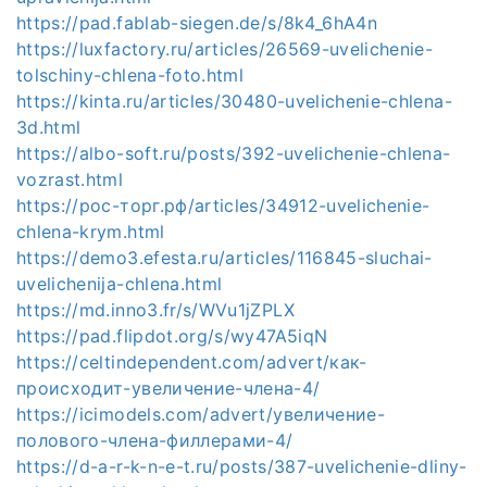
https://pad.fablab-siegen.de/s/8k4_6hA4n
https://luxfactory.ru/articles/26569-uvelichenie-
tolschiny-chlena-foto.html
https://kinta.ru/articles/30480-uvelichenie-chlena-
3d.html
https://albo-soft.ru/posts/392-uvelichenie-chlena-
vozrast.html
https://рос-торг.рф/articles/34912-uvelichenie-
chlena-krym.html
https://demo3.efesta.ru/articles/116845-sluchai-
uvelichenija-chlena.html
https://md.inno3.fr/s/WVu1jZPLX
https://pad.flipdot.org/s/wy47A5iqN
https://celtindependent.com/advert/как-
происходит-увеличение-члена-4/
https://icimodels.com/advert/увеличение-
полового-члена-филлерами-4/
https://d-a-r-k-n-e-t.ru/posts/387-uvelichenie-dliny-