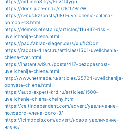
https://md.inno3.fr/s/FrsOt4ygu
https://docs.juze-cr.de/s/zKtIZBr7W
https://c-nus.kz/posts/686-uvelichenie-chlena-
pompoi-18.html
https://demo3.efesta.ru/articles/116847-riski-
uvelichenija-chlena.html
https://pad.fablab-siegen.de/s/xiufICDdn
https://rabota-direct.ru/articles/1501-uvelichenie-
chlena-tver.html
https://instant.wl9.ru/posts/417-bezopasnost-
uvelichenija-chlena.html
http://www.netmade.ru/articles/25724-uvelichenija-
obhvata-chlena.html
https://auto-expert-krd.ru/articles/1500-
uvelichenie-chlena-chelny.html
https://celtindependent.com/advert/увеличение-
полового-члена-фото-8/
https://icimodels.com/advert/новое-увеличение-
члена/