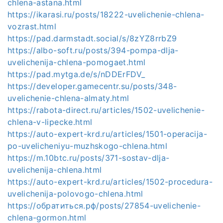
chlena-astana.html
https://ikarasi.ru/posts/18222-uvelichenie-chlena-
vozrast.html
https://pad.darmstadt.social/s/8zYZ8rrbZ9
https://albo-soft.ru/posts/394-pompa-dlja-
uvelichenija-chlena-pomogaet.html
https://pad.mytga.de/s/nDDErFDV_
https://developer.gamecentr.su/posts/348-
uvelichenie-chlena-almaty.html
https://rabota-direct.ru/articles/1502-uvelichenie-
chlena-v-lipecke.html
https://auto-expert-krd.ru/articles/1501-operacija-
po-uvelicheniyu-muzhskogo-chlena.html
https://m.10btc.ru/posts/371-sostav-dlja-
uvelichenija-chlena.html
https://auto-expert-krd.ru/articles/1502-procedura-
uvelichenija-polovogo-chlena.html
https://обратиться.рф/posts/27854-uvelichenie-
chlena-gormon.html