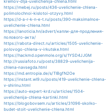
kremov-dlja-uvelichenija-chlena.html
https://mebej.ru/posts/436-uvelichenie-chlena-
polimolochnoi-kislotoi-otzyvy.html
https://d-a-r-k-n-e-t.ru/posts/390-maksimalnoe-
uvelichenie-chlena.html
https://lanoticia.hn/advert/капли-для-продления-
полового-акта/
https://rabota-direct.ru/articles/1505-uvelichenie-
polovogo-chlena-v-irkutske.html
https://hackmd.openmole.org/s/1YSD4JJGM
http://russiafoto.ru/posts/38829-uvelichenija-
chlena-navsegda.html
https://md.entropia.de/s/TIBgfN2Oe
https://instant.wl9.ru/posts/419-uvelichenie-chlena-
v-shirinu.html
https://auto-expert-krd.ru/articles/1504-
uvelichenija-chlena-kartinki.html
https://blogobovsem.ru/articles/31096-skolko-
budet-stoit-uvelichenie-chlena.html