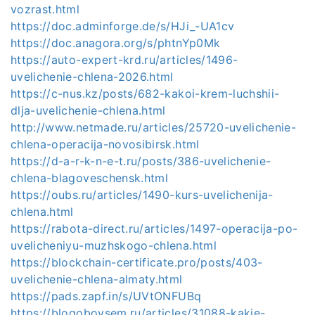
vozrast.html
https://doc.adminforge.de/s/HJi_-UA1cv
https://doc.anagora.org/s/phtnYp0Mk
https://auto-expert-krd.ru/articles/1496-
uvelichenie-chlena-2026.html
https://c-nus.kz/posts/682-kakoi-krem-luchshii-
dlja-uvelichenie-chlena.html
http://www.netmade.ru/articles/25720-uvelichenie-
chlena-operacija-novosibirsk.html
https://d-a-r-k-n-e-t.ru/posts/386-uvelichenie-
chlena-blagoveschensk.html
https://oubs.ru/articles/1490-kurs-uvelichenija-
chlena.html
https://rabota-direct.ru/articles/1497-operacija-po-
uvelicheniyu-muzhskogo-chlena.html
https://blockchain-certificate.pro/posts/403-
uvelichenie-chlena-almaty.html
https://pads.zapf.in/s/UVtONFUBq
https://blogobovsem.ru/articles/31088-kakie-