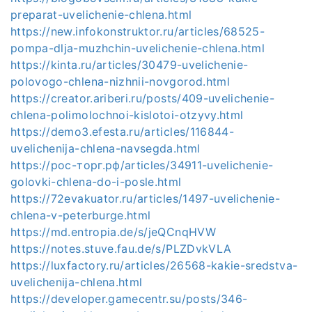
preparat-uvelichenie-chlena.html
https://new.infokonstruktor.ru/articles/68525-
pompa-dlja-muzhchin-uvelichenie-chlena.html
https://kinta.ru/articles/30479-uvelichenie-
polovogo-chlena-nizhnii-novgorod.html
https://creator.ariberi.ru/posts/409-uvelichenie-
chlena-polimolochnoi-kislotoi-otzyvy.html
https://demo3.efesta.ru/articles/116844-
uvelichenija-chlena-navsegda.html
https://рос-торг.рф/articles/34911-uvelichenie-
golovki-chlena-do-i-posle.html
https://72evakuator.ru/articles/1497-uvelichenie-
chlena-v-peterburge.html
https://md.entropia.de/s/jeQCnqHVW
https://notes.stuve.fau.de/s/PLZDvkVLA
https://luxfactory.ru/articles/26568-kakie-sredstva-
uvelichenija-chlena.html
https://developer.gamecentr.su/posts/346-