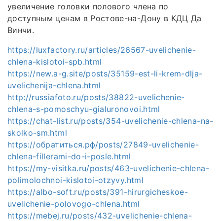
увеличение головки полового члена по
доступным ценам в Ростове-на-Дону в КДЦ Да
Винчи.
https://luxfactory.ru/articles/26567-uvelichenie-
chlena-kislotoi-spb.html
https://new.a-g.site/posts/35159-est-li-krem-dlja-
uvelichenija-chlena.html
http://russiafoto.ru/posts/38822-uvelichenie-
chlena-s-pomoschyu-gialuronovoi.html
https://chat-list.ru/posts/354-uvelichenie-chlena-na-
skolko-sm.html
https://обратиться.рф/posts/27849-uvelichenie-
chlena-fillerami-do-i-posle.html
https://my-visitka.ru/posts/463-uvelichenie-chlena-
polimolochnoi-kislotoi-otzyvy.html
https://albo-soft.ru/posts/391-hirurgicheskoe-
uvelichenie-polovogo-chlena.html
https://mebej.ru/posts/432-uvelichenie-chlena-