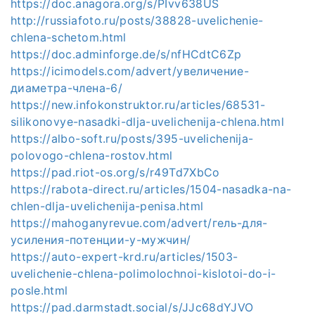
https://doc.anagora.org/s/PIvv638US
http://russiafoto.ru/posts/38828-uvelichenie-
chlena-schetom.html
https://doc.adminforge.de/s/nfHCdtC6Zp
https://icimodels.com/advert/увеличение-
диаметра-члена-6/
https://new.infokonstruktor.ru/articles/68531-
silikonovye-nasadki-dlja-uvelichenija-chlena.html
https://albo-soft.ru/posts/395-uvelichenija-
polovogo-chlena-rostov.html
https://pad.riot-os.org/s/r49Td7XbCo
https://rabota-direct.ru/articles/1504-nasadka-na-
chlen-dlja-uvelichenija-penisa.html
https://mahoganyrevue.com/advert/гель-для-
усиления-потенции-у-мужчин/
https://auto-expert-krd.ru/articles/1503-
uvelichenie-chlena-polimolochnoi-kislotoi-do-i-
posle.html
https://pad.darmstadt.social/s/JJc68dYJVO