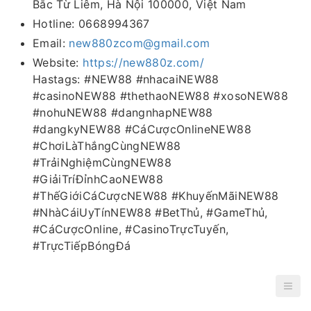
Bắc Từ Liêm, Hà Nội 100000, Việt Nam
Hotline: 0668994367
Email:
new880zcom@gmail.com
Website:
https://new880z.com/
Hastags: #NEW88 #nhacaiNEW88
#casinoNEW88 #thethaoNEW88 #xosoNEW88
#nohuNEW88 #dangnhapNEW88
#dangkyNEW88 #CáCượcOnlineNEW88
#ChơiLàThắngCùngNEW88
#TrảiNghiệmCùngNEW88
#GiảiTríĐỉnhCaoNEW88
#ThếGiớiCáCượcNEW88 #KhuyếnMãiNEW88
#NhàCáiUyTínNEW88 #BetThủ, #GameThủ,
#CáCượcOnline, #CasinoTrựcTuyến,
#TrựcTiếpBóngĐá