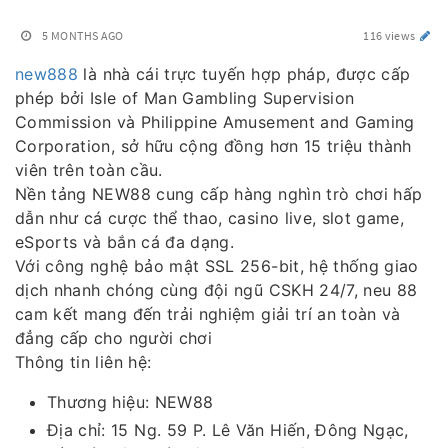
5 MONTHS AGO
116 views
new888
là nhà cái trực tuyến hợp pháp, được cấp
phép bởi Isle of Man Gambling Supervision
Commission và Philippine Amusement and Gaming
Corporation, sở hữu cộng đồng hơn 15 triệu thành
viên trên toàn cầu.
Nền tảng NEW88 cung cấp hàng nghìn trò chơi hấp
dẫn như cá cược thể thao, casino live, slot game,
eSports và bắn cá đa dạng.
Với công nghệ bảo mật SSL 256-bit, hệ thống giao
dịch nhanh chóng cùng đội ngũ CSKH 24/7, neu 88
cam kết mang đến trải nghiệm giải trí an toàn và
đẳng cấp cho người chơi
Thông tin liên hệ:
Thương hiệu: NEW88
Địa chỉ: 15 Ng. 59 P. Lê Văn Hiến, Đông Ngạc,