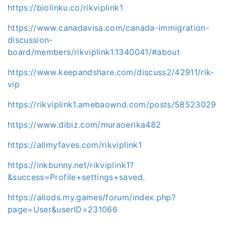
https://biolinku.co/rikviplink1
https://www.canadavisa.com/canada-immigration-
discussion-
board/members/rikviplink1.1340041/#about
https://www.keepandshare.com/discuss2/42911/rik-
vip
https://rikviplink1.amebaownd.com/posts/58523029
https://www.dibiz.com/muraoerika482
https://allmyfaves.com/rikviplink1
https://inkbunny.net/rikviplink1?
&success=Profile+settings+saved.
https://allods.my.games/forum/index.php?
page=User&userID=231066