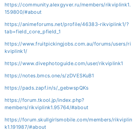
https://community.alexgyver.ru/members/rikviplink1.
159800/#about
https://animeforums.net/profile/46383-rikviplink1/?
tab=field_core_pfield_1
https://www.fruitpickingjobs.com.au/forums/users/ri
kviplink1/
https://www.divephotoguide.com/user/rikviplink1
https://notes.bmcs.one/s/zDVESKuB1
https://pads.zapf.in/s/_gebwspQKs
https://forum.tkool.jp/index.php?
members/rikviplink1.95764/#about
https://forum.skullgirlsmobile.com/members/rikviplin
k1.191987/#about