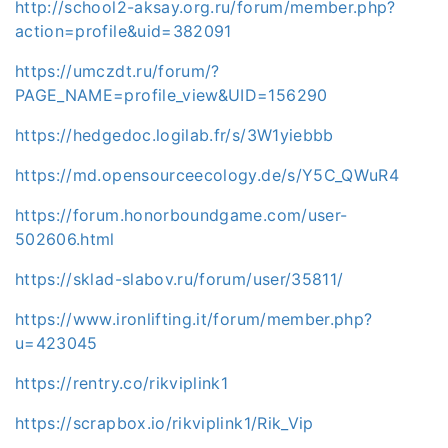
http://school2-aksay.org.ru/forum/member.php?
action=profile&uid=382091
https://umczdt.ru/forum/?
PAGE_NAME=profile_view&UID=156290
https://hedgedoc.logilab.fr/s/3W1yiebbb
https://md.opensourceecology.de/s/Y5C_QWuR4
https://forum.honorboundgame.com/user-
502606.html
https://sklad-slabov.ru/forum/user/35811/
https://www.ironlifting.it/forum/member.php?
u=423045
https://rentry.co/rikviplink1
https://scrapbox.io/rikviplink1/Rik_Vip