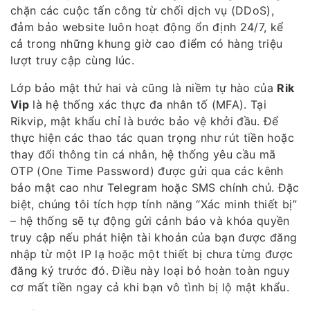
chặn các cuộc tấn công từ chối dịch vụ (DDoS),
đảm bảo website luôn hoạt động ổn định 24/7, kể
cả trong những khung giờ cao điểm có hàng triệu
lượt truy cập cùng lúc.
Lớp bảo mật thứ hai và cũng là niềm tự hào của
Rik
Vip
là hệ thống xác thực đa nhân tố (MFA). Tại
Rikvip, mật khẩu chỉ là bước bảo vệ khởi đầu. Để
thực hiện các thao tác quan trọng như rút tiền hoặc
thay đổi thông tin cá nhân, hệ thống yêu cầu mã
OTP (One Time Password) được gửi qua các kênh
bảo mật cao như Telegram hoặc SMS chính chủ. Đặc
biệt, chúng tôi tích hợp tính năng “Xác minh thiết bị”
– hệ thống sẽ tự động gửi cảnh báo và khóa quyền
truy cập nếu phát hiện tài khoản của bạn được đăng
nhập từ một IP lạ hoặc một thiết bị chưa từng được
đăng ký trước đó. Điều này loại bỏ hoàn toàn nguy
cơ mất tiền ngay cả khi bạn vô tình bị lộ mật khẩu.