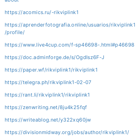
https://acomics.ru/-rikviplink1
https://aprenderfotografia.online/usuarios/rikviplink1
/profile/
https://www.live4cup.com/f-sp46698-.html#p46698
https://doc.adminforge.de/s/OgdIsz6F-J
https://paper.wf/rikviplink1/rikviplink1
https://telegra.ph/rikviplink1-02-07
https://rant.li/rikviplink1/rikviplink1
https://zenwriting.net/8ju4k25fqf
https://writeablog.net/y322xq60jw
https://divisionmidway.org/jobs/author/rikviplink1/