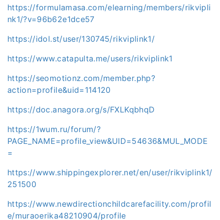
https://formulamasa.com/elearning/members/rikvipli
nk1/?v=96b62e1dce57
https://idol.st/user/130745/rikviplink1/
https://www.catapulta.me/users/rikviplink1
https://seomotionz.com/member.php?
action=profile&uid=114120
https://doc.anagora.org/s/FXLKqbhqD
https://1wum.ru/forum/?
PAGE_NAME=profile_view&UID=54636&MUL_MODE
=
https://www.shippingexplorer.net/en/user/rikviplink1/
251500
https://www.newdirectionchildcarefacility.com/profil
e/muraoerika48210904/profile