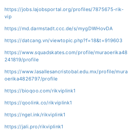
https://jobs.lajobsportal.org/profiles/7875675-rik-
vip
https://md.darmstadt.ccc.de/s/mygDWHovDA
https://datcang.vn/viewtopic.php?f=18&t=919603
https://www.squadskates.com/profile/muraoerika48
241819/profile
https://www.lasallesancristobal.edu.mx/profile/mura
oerika4826797/profile
https://bioqoo.com/rikviplink1
https://qoolink.co/rikviplink1
https://ngel.ink/rikviplink1
https://jali.pro/rikviplink1