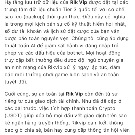
Hạ tầng lưu trữ dữ liệu của
Rik Vip
được đặt tại các
trung tâm dữ liệu chuẩn Tier 3 quốc tế, với cơ chế
sao lưu (backup) thời gian thực. Điều này có nghĩa
là trong mọi kịch bản sự cố kỹ thuật hiếm hoi nhất,
số dư tài khoản và lịch sử đặt cược của bạn vẫn
được bảo toàn nguyên vẹn. Chúng tôi cũng áp dụng
thuật toán AI để giám sát hành vi đăng nhập trái
phép và các dấu hiệu của botnet. Mọi hoạt động
truy cập bất thường đều được đội ngũ chuyên gia
an ninh mạng của Rikvip xử lý ngay lập tức, đảm
bảo môi trường chơi game luôn sạch và an toàn
tuyệt đối.
Cuối cùng, sự an toàn tại
Rik Vip
còn đến từ sự
riêng tư của giao dịch tài chính. Như đã đề cập ở
các bài trước, việc tích hợp thanh toán Crypto
(USDT) giúp xóa bỏ mọi dấu vết giao dịch trên sao
kê ngân hàng truyền thống. Rikvip cam kết không
bao giờ chia sẻ, bán hay cung cấp thông tin hội viên