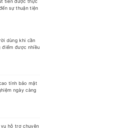
út tiền được thực
đến sự thuận tiện
ời dùng khi cần
g điểm được nhiều
 cao tính bảo mật
nghiệm ngày càng
 vụ hỗ trợ chuyên