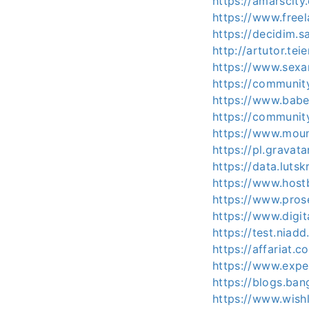
https://amarscit
https://www.freel
https://decidim.sa
http://artutor.tei
https://www.sexa
https://communit
https://www.babe
https://communi
https://www.moun
https://pl.gravata
https://data.luts
https://www.host
https://www.pros
https://www.digi
https://test.niad
https://affariat.c
https://www.expe
https://blogs.ba
https://www.wishl