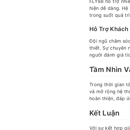
FLY88 hỗ trợ nhiề
hiện dễ dàng. Hệ 
trong suốt quá tr
Hỗ Trợ Khách
Đội ngũ chăm sóc
thiết. Sự chuyên
người đánh giá tí
Tầm Nhìn V
Trong thời gian t
và mở rộng hệ th
hoàn thiện, đáp ứ
Kết Luận
Với sự kết hợp gi