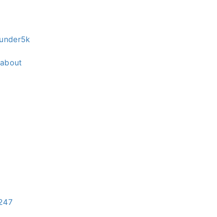
-under5k
#about
-247