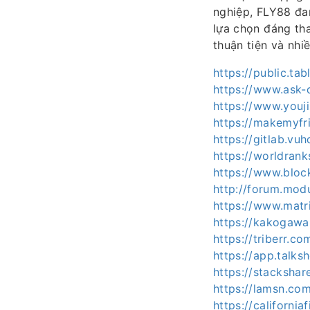
nghiệp, FLY88 đa
lựa chọn đáng tha
thuận tiện và nhi
https://public.ta
https://www.ask-
https://www.youj
https://makemyfr
https://gitlab.vuh
https://worldrank
https://www.bloc
http://forum.mod
https://www.matr
https://kakogawa.d
https://triberr.co
https://app.talks
https://stackshar
https://lamsn.c
https://california