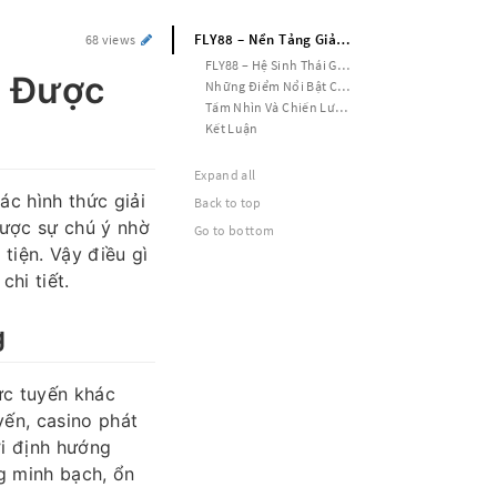
FLY88 – Nền Tảng Giải Trí Trực Tuyến Được Nhiều Người Quan Tâm
68 views
FLY88 – Hệ Sinh Thái Giải Trí Trực Tuyến Đa Dạng
n Được
Những Điểm Nổi Bật Của FLY88
Tầm Nhìn Và Chiến Lược Phát Triển
Kết Luận
Expand all
ác hình thức giải
Back to top
 được sự chú ý nhờ
Go to bottom
tiện. Vậy điều gì
hi tiết.
g
rực tuyến khác
yến, casino phát
ới định hướng
g minh bạch, ổn