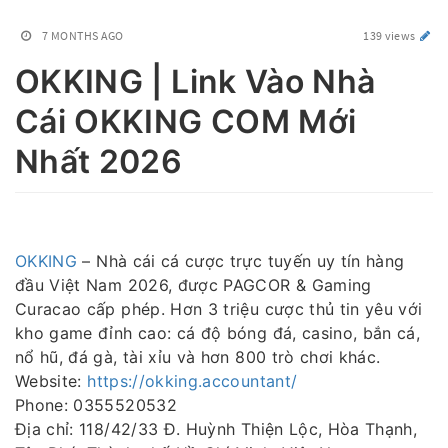
7 MONTHS AGO
139 views
OKKING | Link Vào Nhà
Cái OKKING COM Mới
Nhất 2026
OKKING
– Nhà cái cá cược trực tuyến uy tín hàng
đầu Việt Nam 2026, được PAGCOR & Gaming
Curacao cấp phép. Hơn 3 triệu cược thủ tin yêu với
kho game đỉnh cao: cá độ bóng đá, casino, bắn cá,
nổ hũ, đá gà, tài xỉu và hơn 800 trò chơi khác.
Website:
https://okking.accountant/
Phone: 0355520532
Địa chỉ: 118/42/33 Đ. Huỳnh Thiện Lộc, Hòa Thạnh,