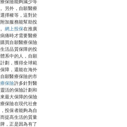
醫療保險能夠減少等
果。另外，自願醫療
的選擇權等，這對於
些附加服務能幫助投
動。
網上投保
在推廣
遇病痛時才需要醫療
期購買自願醫療保險
來生活品質保障的投
療體系中的人，自願
險計劃，獲得全球範
的保障，還能在海外
及自願醫療保險的市
醫療保險
許多針對醫
更靈活的保險計劃和
帶來最大保障的保險
醫療保險在現代社會
解，投保者能夠為自
從而提高生活的質量
盾牌，正是因為有了