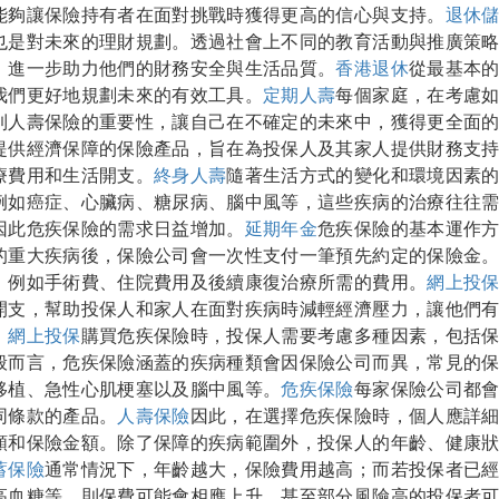
能夠讓保險持有者在面對挑戰時獲得更高的信心與支持。
退休
也是對未來的理財規劃。透過社會上不同的教育活動與推廣策
，進一步助力他們的財務安全與生活品質。
香港退休
從最基本
我們更好地規劃未來的有效工具。
定期人壽
每個家庭，在考慮
到人壽保險的重要性，讓自己在不確定的未來中，獲得更全面
提供經濟保障的保險產品，旨在為投保人及其家人提供財務支
療費用和生活開支。
終身人壽
隨著生活方式的變化和環境因素
例如癌症、心臟病、糖尿病、腦中風等，這些疾病的治療往往
因此危疾保險的需求日益增加。
延期年金
危疾保險的基本運作
的重大疾病後，保險公司會一次性支付一筆預先約定的保險金
，例如手術費、住院費用及後續康復治療所需的費用。
網上投
開支，幫助投保人和家人在面對疾病時減輕經濟壓力，讓他們
。
網上投保
購買危疾保險時，投保人需要考慮多種因素，包括
般而言，危疾保險涵蓋的疾病種類會因保險公司而異，常見的
移植、急性心肌梗塞以及腦中風等。
危疾保險
每家保險公司都
同條款的產品。
人壽保險
因此，在選擇危疾保險時，個人應詳
類和保險金額。除了保障的疾病範圍外，投保人的年齡、健康
蓄保險
通常情況下，年齡越大，保險費用越高；而若投保者已
高血糖等，則保費可能會相應上升，甚至部分風險高的投保者