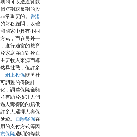
效期間可以透過貸款
一個短期或長期的投
是非常重要的。
香港
業的財務顧問，以確
化和國家中具有不同
財方式，而在另外一
上，進行適當的教育
助於家庭在面對死亡
去主要收入來源而導
仍然具挑戰，但許多
障。
網上投保
隨著社
供可調整的保險計
變化，調整保險金額
，並有助於提升人們
通過人壽保險的賠償
是許多人選擇人壽保
的延續。
自願醫保
在
費用的支付方式等因
醫療保險
透明的條款