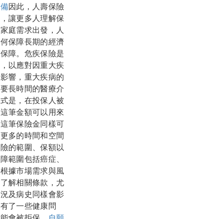
儲備
因此，人壽保險
略，讓更多人理解保
的家庭需求出發，人
如何保障長期的經濟
的保障。危疾保險是
持，以應對因重大疾
的影響，重大疾病的
需要長時間的醫療介
方式是，在投保人被
。這筆金額可以用來
保
這筆保險金同樣可
有更多的時間和空間
保險的範圍、保額以
保障範圍包括癌症、
會根據市場需求與風
細了解相關條款，尤
狀況及病史同樣會影
經有了一些健康問
可能會被拒保。
自願