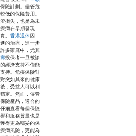
的保險計劃。儘管危
定較低的保險費用。
經濟損失，也是為未
大疾病在早期發現
昂貴。
香港退休
因
先進的治療，進一步
在許多家庭中，尤其
人壽
投保者一旦被診
供的經濟支持不僅能
的支持。危疾保險對
面對突如其來的健康
金後，受益人可以利
的穩定。然而，儘管
的保險產品，適合的
該仔細查看每個保險
信譽和服務質量也是
時獲得更為穩妥的保
大疾病風險，更能為