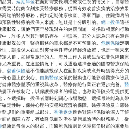
的品質。
延期年金
在面對需要長期治療或住院的情況下，自願
在需要時能夠立刻接受醫療服務，從而有效改善疾病的治療效
些高端的醫療服務，例如定期健康檢查、專家門診、住院病房
和預防性醫療的投保人來說，無疑是十分吸引的。
網上投保
這
健康狀況，讓他們更早發現潛在的健康問題，並採取相應的行
程中，許多人對其理解仍存在一些誤區。部分人認為只有在遭
健康狀況如何，醫療服務的需求都是不可預測的。
危疾保險
定
管理，讓投保人在面對突發事件時保持經濟放鬆，也是一種未
特定人群，如經常旅行的人、海外工作人員或生活在非保障醫
障尤為重要。在這些情況下，可以通過選擇合適的國際醫療保
障。
儲蓄保險
這不僅能讓投保人在面對疾病或意外時獲得充分
一份心靈上的安心。
自願醫保
政策的變動也可能影響醫療保險
對健康醫療體系的重視與改革，醫療保險行業正在逐步完善。
法規正在被制定，以保護投保者的權益，也激勵保險公司提供
此，在選擇時，投保者應時刻關心市場動態，選擇最終能為其
不確定性時，保持心理的安穩和經濟的保障。醫療保險及自願
財務規劃的重要組成部分。
香港退休
透過對這些保險的深入了
全面的保障方案，有效降低面對潛在健康風險時的財務壓力，
壽
健康是每個人的財富，而醫療保險則是保障這份財富的重要