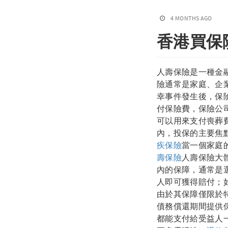
4 MONTHS AGO
香港買保
人壽保險是一種金
險通常是家庭、企
幸事件發生後，保
付保險費，保險公
可以用來支付喪葬
內，投保的主要焦
疾保險
當一個家庭
壽保險
人壽保險大
內的保障，通常是選
人即可獲得賠付；
由於其保障僅限於
債務償還期間提供
都能支付給受益人