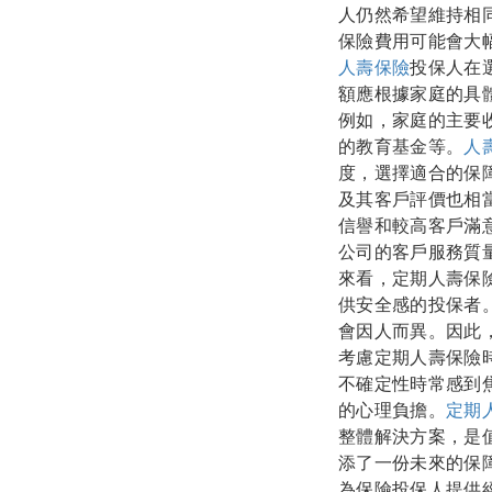
人仍然希望維持相
保險費用可能會大
人壽保險
投保人在
額應根據家庭的具
例如，家庭的主要
的教育基金等。
人
度，選擇適合的保
及其客戶評價也相
信譽和較高客戶滿
公司的客戶服務質
來看，定期人壽保
供安全感的投保者
會因人而異。因此
考慮定期人壽保險
不確定性時常感到
的心理負擔。
定期
整體解決方案，是
添了一份未來的保
為保險投保人提供