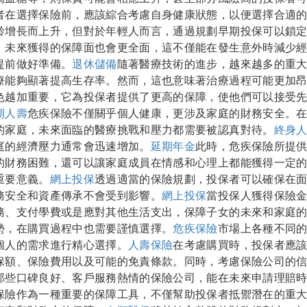
者在選擇保險前，應該綜合考慮自身健康狀態，以便選擇合適
齡增長而上升，但對於年輕人而言，通過規劃早期投保可以鎖
，未來獲得的保障面也會更全面，這不僅能在發生意外時減少
提前做好準備。
退休儲備
隨著醫療技術的進步，越來越多的重
療能夠顯著提高生存率。然而，這也意味著治療過程可能更加
色越加重要，它為投保者提供了更高的保障，使他們可以接受
期人壽
危疾保險不僅關乎個人健康，更涉及家庭的財務安全。
的家庭，未來面臨的醫療挑戰和壓力都需要被認真對待。
終身
庭的經濟壓力通常會迅速增加。
延期年金
此時，危疾保險所提
的財務困難，還可以讓家庭成員在情感和心理上都能獲得一定
重要意義。
網上投保
透過適當的保險規劃，投保者可以確保在
務安全和資產傳承不會受到影響。
網上投保
當投保人獲得保險
務、支付學費或是應對其他生活支出，保障子女的未來和家庭
勢，在購買過程中也需要謹慎選擇。
危疾保險
市場上各種不同
個人的需求進行精心選擇。
人壽保險
在考慮購買時，投保者應
保額、保險費用以及可能的免責條款。同時，考慮保險公司的
那些口碑良好、客戶服務熱情的保險公司，能在未來申請理賠
保險作為一種重要的保障工具，不僅幫助投保者抵禦潛在的重