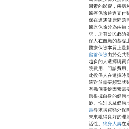
因素的影響，疾病
醫療保險通過支付
保在遭遇健康問題
醫療保險分為兩類
求，所有公民必須
保人在自願的基礎
醫療保險本質上是
儲蓄保險
由於公共
越多的人選擇購買
院費用、門診費用
此投保人在選擇時
這對於需要頻繁就
有幾個關鍵因素需
應根據自身的健康
齡、性別以及健康
壽
尋求購買額外保
未來獲得良好的理
活性。
終身人壽
在