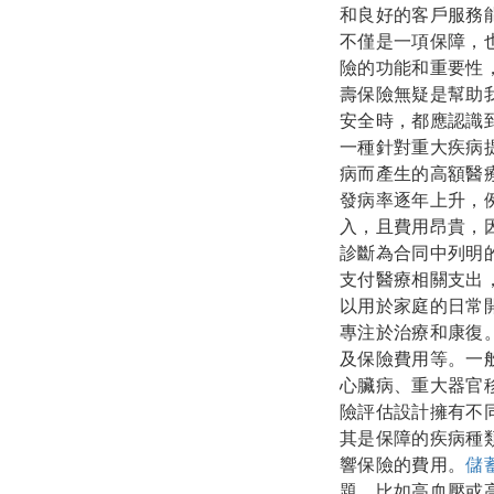
和良好的客戶服務
不僅是一項保障，
險的功能和重要性
壽保險無疑是幫助
安全時，都應認識
一種針對重大疾病
病而產生的高額醫
發病率逐年上升，
入，且費用昂貴，
診斷為合同中列明
支付醫療相關支出
以用於家庭的日常
專注於治療和康復
及保險費用等。一
心臟病、重大器官
險評估設計擁有不
其是保障的疾病種
響保險的費用。
儲
題，比如高血壓或