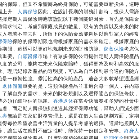
同的保障，但又不希望轉為終身保險，可能需要重新投保，這
幅上升。
人壽保險
因此，在設計長期的財務計劃時，投保人需
選擇定期人壽保險時應該謹記以下幾個關鍵因素，首先是保障
體需求制定，考慮到家庭成員的數量、現有的負債以及未來的
收入者若不幸去世，所留下的保險金應能夠足以應對家人的經
壽保險
保險的保障期限也需根據家庭的需求來確定。根據家庭
障期限，這樣可以更好地規劃未來的財務防範。
儲蓄保險
考慮
當重要。
自願醫保
市場上有眾多保險公司提供定期人壽保險產
意度的公司，能夠在未來保險索賠時，獲得更為及時和高效的
量、理賠紀錄及產品的透明度，可以為自己找到最合適的保險
險是一種韌性強、靈活性高的保險產品，適合大多數希望通過
。
退休儲備
重要的是，這類保險產品並非適合每一個人，在內
，了解自身的需求、未來的財務規劃以及選擇適合的保險條款
時必須仔細評估的課題。
香港退休
在當今快節奏和多變的社會
焦慮，而定期人壽保險則透過其經濟保障功能，幫助人們減少
人壽
無論是在家庭財務管理上，還是在個人生命規劃方面，定
值得每位希望改善生活質量的人提早考慮的選擇。適當地規劃
障，讓生活在應對不確定性時，能保持一份穩定和安寧。
終身
經濟保障的保險產品，以應對突發的醫療費用。
延期年金
隨著