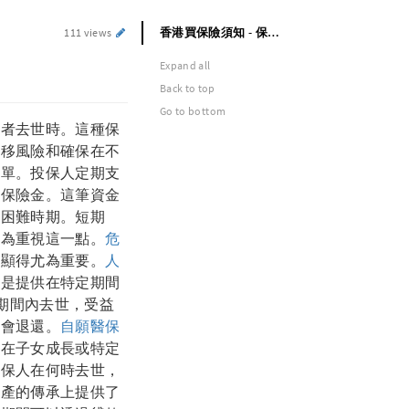
香港買保險須知 - 保險種類及用處
111 views
Expand all
Back to top
Go to bottom
有者去世時。這種保
轉移風險和確保在不
簡單。投保人定期支
的保險金。這筆資金
過困難時期。短期
最為重視這一點。
危
用顯得尤為重要。
人
險是提供在特定期間
期間內去世，受益
不會退還。
自願醫保
望在子女成長或特定
投保人在何時去世，
資產的傳承上提供了