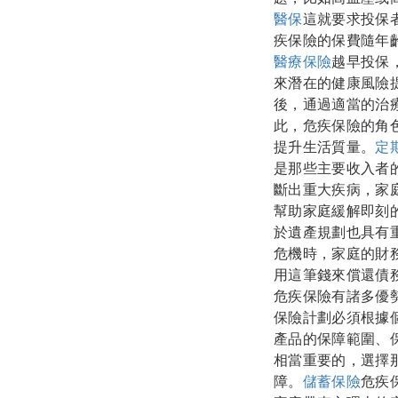
醫保
這就要求投保
疾保險的保費隨年
醫療保險
越早投保
來潛在的健康風險
後，通過適當的治
此，危疾保險的角
提升生活質量。
定
是那些主要收入者
斷出重大疾病，家
幫助家庭緩解即刻
於遺產規劃也具有
危機時，家庭的財
用這筆錢來償還債
危疾保險有諸多優
保險計劃必須根據
產品的保障範圍、
相當重要的，選擇
障。
儲蓄保險
危疾