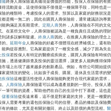
儲備
終身人壽保險還具備現金價值的功能，投保人在保險的有
獲得流動資金，這使得保險不僅僅是一種保障手段，同時也是
保險的種類時，考慮投保人的需求、預算以及家庭的財務狀況
況都是獨一無二的，因此在購買人壽保險前，通常建議諮詢專
劃能夠滿足其長期需求。
定期人壽
另外，人壽保險在不同的文
式。在某些文化中，人壽保險被認為是一種負責任且成熟的理
受到諸多誤解和疑慮。
終身人壽
因此，在推廣人壽保險的理念
要的。
延期年金
人壽保險的好處不僅體現在經濟補償上，還有
，能夠從容應對。它為家庭提供了一種安全感，減少了因為失
上投保
若投保人有特定的醫療或疾病史，購買人壽保險有時候
措施，透過健康篩查及投保的靈活選擇，讓更多人能夠獲得保
險市場上出現了越來越多的創新產品。例如，有些公司開始提
據家庭情況的變化，比如孩子成長、購屋、退休及生活需求的
危疾保險
這種靈活性使得人壽保險能夠更符合現代家庭的需求
知。
人壽保險
人壽保險還可以成為遺產規劃的一部分。投保人
下一筆可觀的資產，幫助他們在自己的生活中打下基礎，這也
。
儲蓄保險
從長遠來看，這不僅是對家庭的支持，更是一種愛
投保人需要考量的還包括保險公司的信譽、產品的條款及保險
所有的條款，尤其是有關於撤回、終止以及賠償的典型流程。