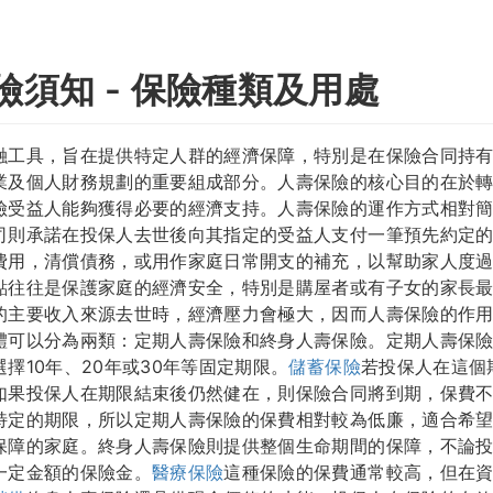
險須知 - 保險種類及用處
融工具，旨在提供特定人群的經濟保障，特別是在保險合同持
業及個人財務規劃的重要組成部分。人壽保險的核心目的在於
險受益人能夠獲得必要的經濟支持。人壽保險的運作方式相對
司則承諾在投保人去世後向其指定的受益人支付一筆預先約定
費用，清償債務，或用作家庭日常開支的補充，以幫助家人度
點往往是保護家庭的經濟安全，特別是購屋者或有子女的家長
的主要收入來源去世時，經濟壓力會極大，因而人壽保險的作
體可以分為兩類：定期人壽保險和終身人壽保險。定期人壽保
擇10年、20年或30年等固定期限。
儲蓄保險
若投保人在這個
如果投保人在期限結束後仍然健在，則保險合同將到期，保費
特定的期限，所以定期人壽保險的保費相對較為低廉，適合希
保障的家庭。終身人壽保險則提供整個生命期間的保障，不論
一定金額的保險金。
醫療保險
這種保險的保費通常較高，但在