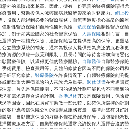
和意外的風險越來越高。因此，擁有一份完善的醫療保險顯得
醫療費用，幫助投保人減輕因病就醫所帶來的財務壓力。
網上
時，投保人能得到必要的醫療服務，而無需過度擔心高昂的醫
：強制性醫療保險和自願性醫療保險。
危疾保險
強制性醫療保
參加，例子如某些國家的社會醫療保險。
人壽保險
相對而言，
上選擇的一種補充保險，這類保險旨在提供更高的保障、更靈
對公立醫療系統的補充，通常為投保人提供更為廣泛的服務和
醫療資源的供應一般受到限制，且長時間的等待會增加病情惡
自願醫療保險，以獲得更佳的醫療體驗。
自願醫保
自願醫療保
、手術費用、檢查費用等。具體的條款會因為不同的保險公司
應仔細研究條款。
醫療保險
在許多情況下，自願醫療保險能夠
醫或面臨重大疾病風險的人來說尤為重要。
退休儲備
在考慮購
要注意。首先是保障範圍，不同的保險計劃可能包含不同種類
狀況和需求選擇合適的計劃。
香港退休
其次是保險費用，保險
狀況等因素，因此在購買前應做一些比較，以確保所選擇的計
障的客戶應考慮保險公司的信譽及服務質量，選擇那些有良好
賠體驗。自願醫療保險的好處不僅在於經濟保障，還包括能為
選擇醫療服務方面，自願醫療保險通常允許投保人選擇合適的