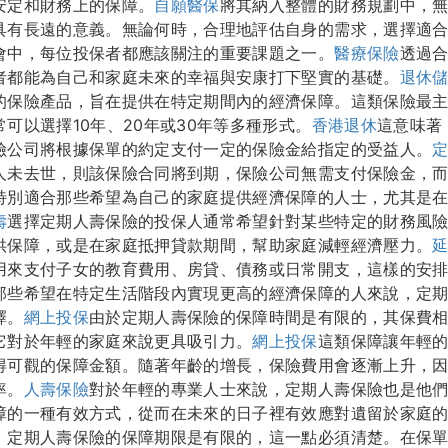
安定和財務上的保障。
自願醫保
將其納入整體的財務規劃中，
具有長遠的意義。無論何時，合理地評估自身的需求，選擇適
會中，每位投保者都應該關注的重要課題之一。
醫療保險
透過
者都能為自己和家庭未來的幸福與安康打下堅實的基礎。
退休
的保險產品，旨在提供在特定期間內的經濟保障。這類保險最
可以選擇10年、20年或30年等多種形式。
香港退休
這意味著
險公司將根據保單的約定支付一定的保險金給指定的受益人。
人未去世，則該保險合同將到期，保險公司無需支付保險金，
特別適合那些希望為自己的家庭提供經濟保障的人士，尤其是
壽
選擇定期人壽保險的投保人通常希望針對某些特定的財務風
供保障，或是在家庭抵押貸款期間，幫助家庭減輕經濟壓力。
用來支付子女的教育費用、房貸、債務或日常開支，這樣的安
那些希望在特定生活階段內實現更高的經濟保障的人來說，定
擇。
網上投保
由於定期人壽保險的保障時間是有限的，其保費
它對於年輕的家庭來說更具吸引力。
網上投保
這類保障讓年輕
得可觀的保障金額。隨著年齡的增長，保險費用會逐漸上升，
率。
人壽保險
對於年輕的專業人士來說，定期人壽保險也是他
障的一種有效方式，從而在未來的日子裡有效應對遺留於家庭
，定期人壽保險的保障期限是有限的，這一點必須清楚。在保