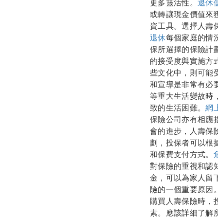
更多靈活性。
退休
或轉讓現金價值來
資工具。選擇人壽
退休
每個家庭的情
保所選擇的保險計
的接受度與實施方
些文化中，則可能
和宣導是非常有必
等重大生活變故時
致的生活困難。
網
保險公司亦有相應
會的進步，人壽保
劃，投保者可以根
和保費支付方式。
對保險的重視和認
金，可以為家人留
險的一個重要原因
購買人壽保險時，
素。應該詳細了解