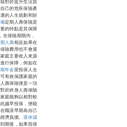
無疑對於提升生活質
合自己的危疾保險產
合適的人生規劃和財
儲備
定期人壽保險是
主要的特點是其保障
，在保險期限內，
定期人壽
相反如果在
而保險費用也不會退
在家庭主要收入來源
險進行保障，例如在
延期年金
當投保人去
排可有效保護家庭的
期人壽保險便是一項
相對於終身人壽保險
的家庭能夠以相對較
因此越早投保，便能
們在職涯早期為自己
的經濟負擔。
退休儲
單到期後，如果投保