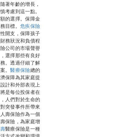
時隨著年齡的增長，
謹慎考慮到這一點。
金額的選擇。保障金
財務目標。
危疾保險
常性開支，保障孩子
的財務狀況和負債程
保險公司的市場聲譽
品，選擇那些有良好
服務。透過仔細了解
方案。
醫療保險
總的
經濟保障為其家庭提
部設計和外部表現上
，將是每位投保者在
中，人們對於生命的
面對突發事件所帶來
期人壽保險作為一個
人壽保險，為家庭增
人壽
醫療保險是一種
生活方式改變和環境