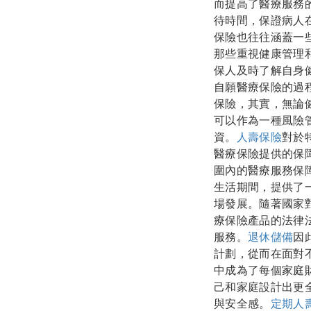
而提高了醫療服務
待時間，保證病人
保險也往往涵蓋一
那些重視健康管理
保人及時了解自身
自願醫療保險的過
保險，其實，無論
可以作為一種風險
資。
人壽保險
對於
醫療保險提供的保
圍內的醫療服務保
生活期間，提供了
場發展。隨著國家
療保險產品的法律
服務。
退休儲備
因
計劃，從而在面對
中成為了每個家庭
己和家庭設計出更
與安全感。
定期人