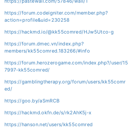
https://pastewall.com/57846/wall/1
https://forum.codeigniter.com/member.php?
action=profile&uid=230258
https://hackmd.io/@kk55comred/HJw5Utco-g
https://forum.dmec.vn/index.php?
members/kk55comred.183266/#info
https://forum.herozerogame.com/index.php?/user/15
7997-kk55comred/
https://gamblingtherapy.org/forum/users/kk55comr
ed/
https://goo.by/aSmRCB
https://hackmd.okfn.de/s/rk2AhK5j-x
https://hanson.net/users/kk55comred