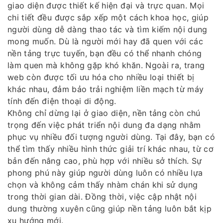
giao diện được thiết kế hiện đại và trực quan. Mọi
chi tiết đều được sắp xếp một cách khoa học, giúp
người dùng dễ dàng thao tác và tìm kiếm nội dung
mong muốn. Dù là người mới hay đã quen với các
nền tảng trực tuyến, bạn đều có thể nhanh chóng
làm quen mà không gặp khó khăn. Ngoài ra, trang
web còn được tối ưu hóa cho nhiều loại thiết bị
khác nhau, đảm bảo trải nghiệm liền mạch từ máy
tính đến điện thoại di động.
Không chỉ dừng lại ở giao diện, nền tảng còn chú
trọng đến việc phát triển nội dung đa dạng nhằm
phục vụ nhiều đối tượng người dùng. Tại đây, bạn có
thể tìm thấy nhiều hình thức giải trí khác nhau, từ cơ
bản đến nâng cao, phù hợp với nhiều sở thích. Sự
phong phú này giúp người dùng luôn có nhiều lựa
chọn và không cảm thấy nhàm chán khi sử dụng
trong thời gian dài. Đồng thời, việc cập nhật nội
dung thường xuyên cũng giúp nền tảng luôn bắt kịp
xu hướng mới.