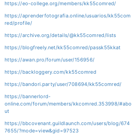
https://eo-college.org/members/kk55comred/
https://aprenderfotografia.online/usuarios/kk55com
red/profile/
https://archive.org/details/@kk55comred/lists
https://blogfreely.net/kk55comred/passk55kkat
https://awan.pro/forum/user/156956/
https://backloggery.com/kk55comred
https://bandori.party/user/708694/kk55comred/
https://bannerlord-
online.com/forum/members/kkcomred.353998/#abo
ut
https://bbcovenant.guildlaunch.com/users/blog/674
7655/?mode=view&gid=97523