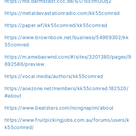
https://md.darmstadt.ccc.de/s/D1oEtmUUq2
https://metaldevastationradio.com/kk55comred
https://paper.wf/kk55comred/kk55comred
https://www.brownbook.net/business/54969302/kk
55comred
https://m.amebaownd.com/#/sites/3201380/pages/9
692586/preview
https://vocal.media/authors/kk55comred
https://aoezone.net/members/kk55comred.182520/
#about
https://www.beatstars.com/nongnapim/about
https://www.fruitpickingjobs.com.au/forums/users/k
k55comred/