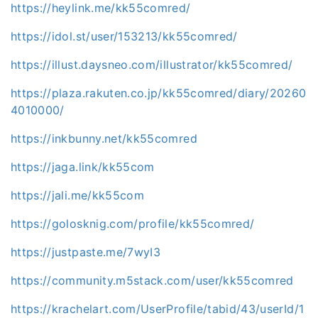
https://heylink.me/kk55comred/
https://idol.st/user/153213/kk55comred/
https://illust.daysneo.com/illustrator/kk55comred/
https://plaza.rakuten.co.jp/kk55comred/diary/20260
4010000/
https://inkbunny.net/kk55comred
https://jaga.link/kk55com
https://jali.me/kk55com
https://golosknig.com/profile/kk55comred/
https://justpaste.me/7wyI3
https://community.m5stack.com/user/kk55comred
https://krachelart.com/UserProfile/tabid/43/userId/1