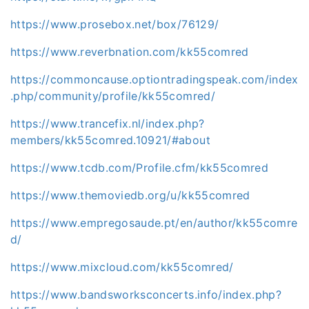
https://www.prosebox.net/box/76129/
https://www.reverbnation.com/kk55comred
https://commoncause.optiontradingspeak.com/index
.php/community/profile/kk55comred/
https://www.trancefix.nl/index.php?
members/kk55comred.10921/#about
https://www.tcdb.com/Profile.cfm/kk55comred
https://www.themoviedb.org/u/kk55comred
https://www.empregosaude.pt/en/author/kk55comre
d/
https://www.mixcloud.com/kk55comred/
https://www.bandsworksconcerts.info/index.php?