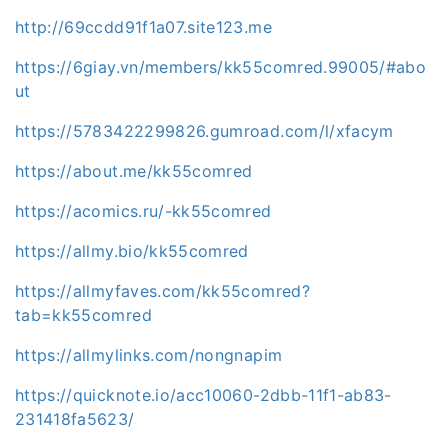
http://69ccdd91f1a07.site123.me
https://6giay.vn/members/kk55comred.99005/#abo
ut
https://5783422299826.gumroad.com/l/xfacym
https://about.me/kk55comred
https://acomics.ru/-kk55comred
https://allmy.bio/kk55comred
https://allmyfaves.com/kk55comred?
tab=kk55comred
https://allmylinks.com/nongnapim
https://quicknote.io/acc10060-2dbb-11f1-ab83-
231418fa5623/