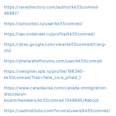
https://raredirectory.com/author/kk55comred-
46887/
https://schoolido.lu/user/kk55comred/
https://secondstreet.ru/profile/kk55comred/
https://sites.google.com/view/kk55comred/trang-
chủ
https://phatwalletforums.com/user/kk55comred
https://velopiter.spb.ru/profile/168340-
kk55comred/?tab=field_core_pfield_1
https://www.canadavisa.com/canada-immigration-
discussion-
board/members/kk55comred.1349865/#about
https://usdinstitute.com/forums/users/kk55comred/