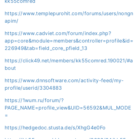
kk55comred
https://www.templepurohit.com/forums/users/nongn
apim/
https://www.cadviet.com/forum/index.php?
app=core&module=members&controller=profile&id=
226949&tab=field_core_pfield_13
https://click49.net/members/kk55comred.190021/#a
bout
https://www.dnnsoftware.com/activity-feed/my-
profile/userid/3304883
https://1wum.ru/forum/?
PAGE_NAME=profile_view&UID=56592&MUL_MODE
=
https://hedgedoc.stusta.de/s/XhgG4e0Fo