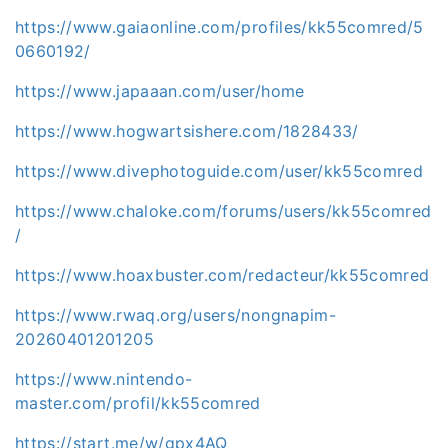
https://www.gaiaonline.com/profiles/kk55comred/5
0660192/
https://www.japaaan.com/user/home
https://www.hogwartsishere.com/1828433/
https://www.divephotoguide.com/user/kk55comred
https://www.chaloke.com/forums/users/kk55comred
/
https://www.hoaxbuster.com/redacteur/kk55comred
https://www.rwaq.org/users/nongnapim-
20260401201205
https://www.nintendo-
master.com/profil/kk55comred
https://start.me/w/gpx4AQ