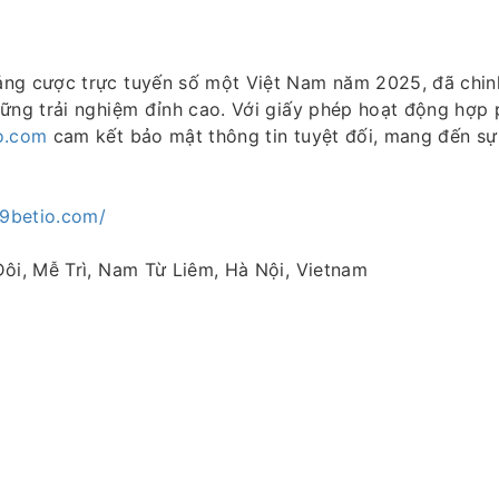
ng cược trực tuyến số một Việt Nam năm 2025, đã chinh
ững trải nghiệm đỉnh cao. Với giấy phép hoạt động hợp 
o.com
cam kết bảo mật thông tin tuyệt đối, mang đến sự
v9betio.com/
Đôi, Mễ Trì, Nam Từ Liêm, Hà Nội, Vietnam