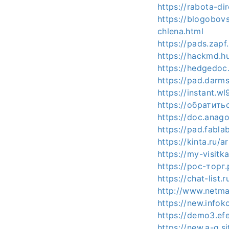
https://rabota-di
https://blogobovs
chlena.html
https://pads.zapf
https://hackmd.hu
https://hedgedoc
https://pad.darm
https://instant.w
https://обратить
https://doc.anag
https://pad.fabl
https://kinta.ru/
https://my-visitk
https://рос-торг
https://chat-list
http://www.netma
https://new.infok
https://demo3.efe
https://new.a-g.s