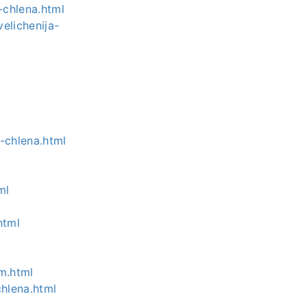
-chlena.html
elichenija-
-chlena.html
ml
html
om.html
chlena.html