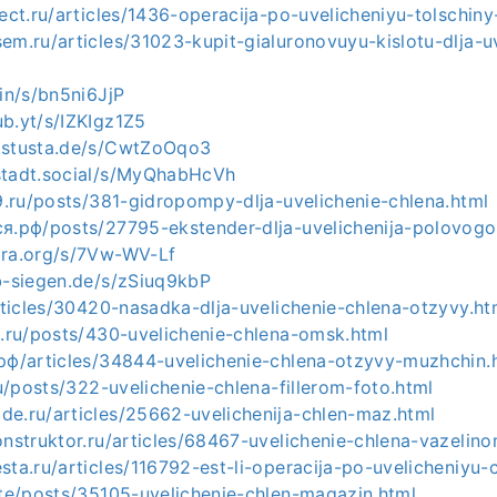
rect.ru/articles/1436-operacija-po-uvelicheniyu-tolschiny
em.ru/articles/31023-kupit-gialuronovuyu-kislotu-dlja-uv
.in/s/bn5ni6JjP
b.yt/s/IZKIgz1Z5
.stusta.de/s/CwtZoOqo3
stadt.social/s/MyQhabHcVh
l9.ru/posts/381-gidropompy-dlja-uvelichenie-chlena.html
ся.рф/posts/27795-ekstender-dlja-uvelichenija-polovogo
ora.org/s/7Vw-WV-Lf
ab-siegen.de/s/zSiuq9kbP
articles/30420-nasadka-dlja-uvelichenie-chlena-otzyvy.ht
a.ru/posts/430-uvelichenie-chlena-omsk.html
.рф/articles/34844-uvelichenie-chlena-otzyvy-muzhchin.
.ru/posts/322-uvelichenie-chlena-fillerom-foto.html
de.ru/articles/25662-uvelichenija-chlen-maz.html
onstruktor.ru/articles/68467-uvelichenie-chlena-vazelin
sta.ru/articles/116792-est-li-operacija-po-uvelicheniyu-
ite/posts/35105-uvelichenie-chlen-magazin.html