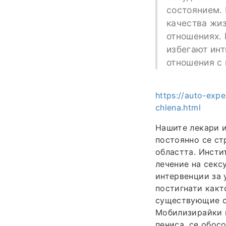
состоянием.
качества жи
отношениях.
избегают инт
отношения с
https://auto-exp
chlena.html
Нашите лекари и
постоянно се ст
областта. Инсти
лечение на секс
интервенции за 
постигнати какт
существующие с
Мобилизирайки и
пениса, се обос