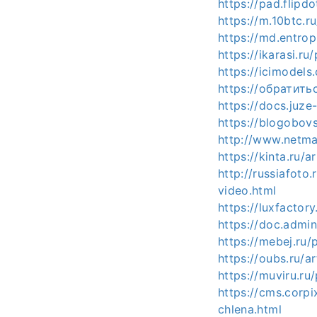
https://pad.flipd
https://m.10btc.r
https://md.entro
https://ikarasi.r
https://icimode
https://обратить
https://docs.juz
https://blogobovs
http://www.netmad
https://kinta.ru/
http://russiafoto
video.html
https://luxfactor
https://doc.admi
https://mebej.ru/
https://oubs.ru/a
https://muviru.ru
https://cms.corpi
chlena.html