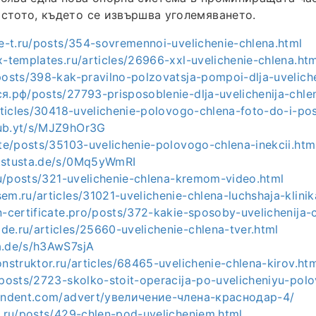
ястото, където се извършва уголемяването.
-e-t.ru/posts/354-sovremennoi-uvelichenie-chlena.html
x-templates.ru/articles/26966-xxl-uvelichenie-chlena.htm
posts/398-kak-pravilno-polzovatsja-pompoi-dlja-uveliche
я.рф/posts/27793-prisposoblenie-dlja-uvelichenija-chle
articles/30418-uvelichenie-polovogo-chlena-foto-do-i-pos
hub.yt/s/MJZ9hOr3G
ite/posts/35103-uvelichenie-polovogo-chlena-inekcii.htm
.stusta.de/s/0Mq5yWmRI
.ru/posts/321-uvelichenie-chlena-kremom-video.html
em.ru/articles/31021-uvelichenie-chlena-luchshaja-klinik
n-certificate.pro/posts/372-kakie-sposoby-uvelichenija-
e.ru/articles/25660-uvelichenie-chlena-tver.html
a.de/s/h3AwS7sjA
onstruktor.ru/articles/68465-uvelichenie-chlena-kirov.ht
/posts/2723-skolko-stoit-operacija-po-uvelicheniyu-pol
pendent.com/advert/увеличение-члена-краснодар-4/
a.ru/posts/429-chlen-pod-uvelicheniem.html