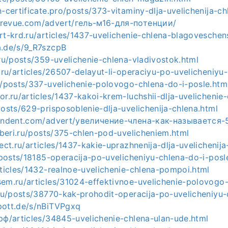
n-certificate.pro/posts/373-vitaminy-dlja-uvelichenija-ch
yrevue.com/advert/гель-м16-для-потенции/
rt-krd.ru/articles/1437-uvelichenie-chlena-blagoveschen
a.de/s/9_R7szcpB
.ru/posts/359-uvelichenie-chlena-vladivostok.html
y.ru/articles/26507-delayut-li-operaciyu-po-uvelicheniyu
u/posts/337-uvelichenie-polovogo-chlena-do-i-posle.htm
or.ru/articles/1437-kakoi-krem-luchshii-dlja-uvelichenie
posts/629-prisposoblenie-dlja-uvelichenija-chlena.html
pendent.com/advert/увеличение-члена-как-называется-
riberi.ru/posts/375-chlen-pod-uvelicheniem.html
rect.ru/articles/1437-kakie-uprazhnenija-dlja-uvelichenija
u/posts/18185-operacija-po-uvelicheniyu-chlena-do-i-posl
rticles/1432-realnoe-uvelichenie-chlena-pompoi.html
sem.ru/articles/31024-effektivnoe-uvelichenie-polovogo-
.ru/posts/38770-kak-prohodit-operacija-po-uvelicheniyu-
pott.de/s/nBiTVPgxq
рф/articles/34845-uvelichenie-chlena-ulan-ude.html