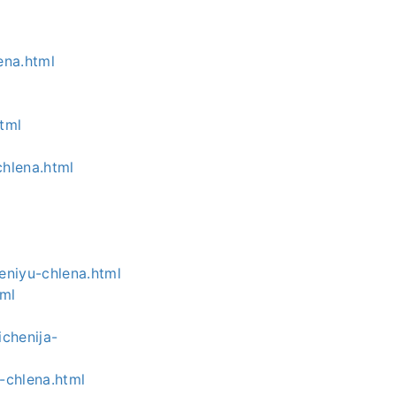
ena.html
tml
chlena.html
eniyu-chlena.html
tml
ichenija-
e-chlena.html