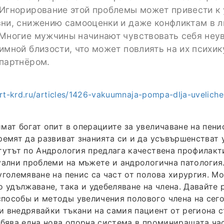
 Игнорирование этой проблемы может привести к
зни, снижению самооценки и даже конфликтам в 
 Многие мужчины начинают чувствовать себя неу
имной близости, что может повлиять на их психик
 партнёром.
ert-krd.ru/articles/1426-vakuumnaja-pompa-dlja-uvelich
мат богат опит в операциите за увеличаване на пенис
ремят да развиват знанията си и да усъвършенстват 
тутът по Андрология предлага качествена профилакти
уални проблеми на мъжете и андрологична патология
уголемяване на пенис са част от полова хирургия. Мо
о удължаване, така и удебеляване на члена. Давайте
пособы и методы увеличения полового члена на сег
 внедрявайки тъкани на самия пациент от региона с
обява една нова опорна система в проминиращата час