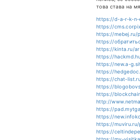
това става на м
https://d-a-r-k-n
https://cms.corpi
https://mebej.ru/
https://обратитьс
https://kinta.ru/
https://hackmd.
https://new.a-g.s
https://hedgedoc
https://chat-list
https://blogobovs
https://blockchai
http://www.netmad
https://pad.mytg
https://new.infok
https://muviru.ru
https://celtinde
https://my-visitk