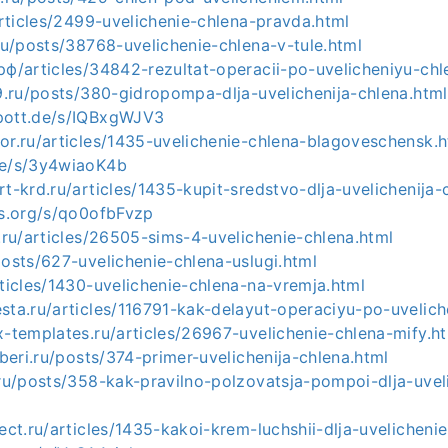
/articles/2499-uvelichenie-chlena-pravda.html
.ru/posts/38768-uvelichenie-chlena-v-tule.html
рф/articles/34842-rezultat-operacii-po-uvelicheniyu-chl
l9.ru/posts/380-gidropompa-dlja-uvelichenija-chlena.html
pott.de/s/IQBxgWJV3
or.ru/articles/1435-uvelichenie-chlena-blagoveschensk.h
de/s/3y4wiaoK4b
rt-krd.ru/articles/1435-kupit-sredstvo-dlja-uvelichenija-
os.org/s/qo0ofbFvzp
y.ru/articles/26505-sims-4-uvelichenie-chlena.html
posts/627-uvelichenie-chlena-uslugi.html
rticles/1430-uvelichenie-chlena-na-vremja.html
sta.ru/articles/116791-kak-delayut-operaciyu-po-uvelich
x-templates.ru/articles/26967-uvelichenie-chlena-mify.h
iberi.ru/posts/374-primer-uvelichenija-chlena.html
.ru/posts/358-kak-pravilno-polzovatsja-pompoi-dlja-uvel
rect.ru/articles/1435-kakoi-krem-luchshii-dlja-uvelicheni