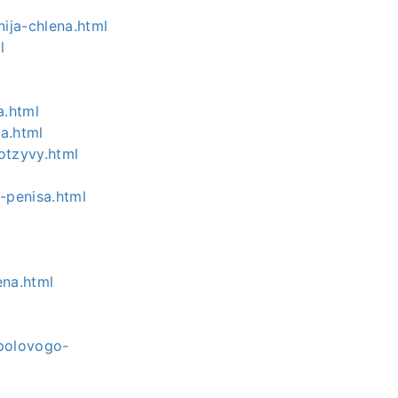
ija-chlena.html
l
a.html
na.html
otzyvy.html
-penisa.html
ena.html
-polovogo-