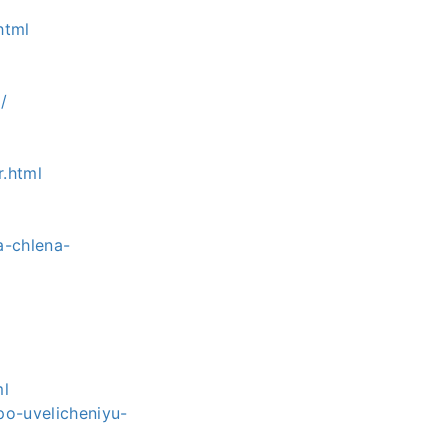
html
/
r.html
a-chlena-
ml
po-uvelicheniyu-