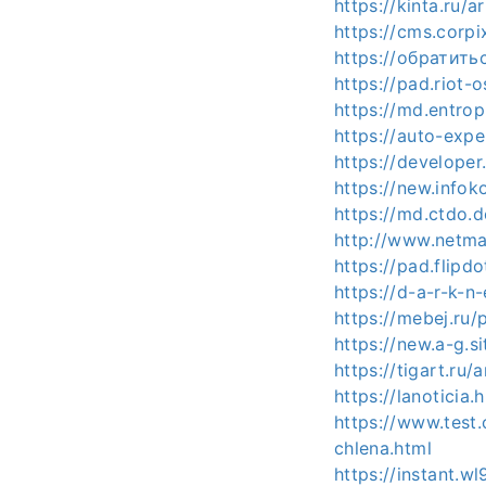
https://kinta.ru/
https://cms.corpi
https://обратить
https://pad.riot
https://md.entrop
https://auto-expe
https://developer
https://new.infok
https://md.ctdo.
http://www.netma
https://pad.flip
https://d-a-r-k-n
https://mebej.ru/
https://new.a-g.s
https://tigart.ru
https://lanotici
https://www.test
chlena.html
https://instant.w