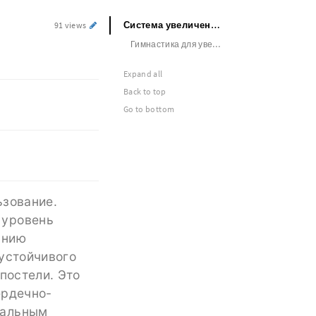
Система увеличения члена
91 views
Гимнастика для увеличения члена
Expand all
Back to top
Go to bottom
ьзование.
 уровень
анию
 устойчивого
постели. Это
ердечно-
нальным