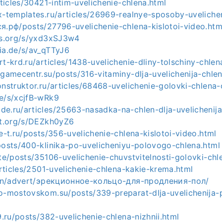
articles/30421-intim-uvelichenie-chlena.html
x-templates.ru/articles/26969-realnye-sposoby-uvelichen
ся.рф/posts/27796-uvelichenie-chlena-kislotoi-video.htm
-os.org/s/yxd3xSJ3w4
ia.de/s/av_qTTyJ6
rt-krd.ru/articles/1438-uvelichenie-dliny-tolschiny-chlen
.gamecentr.su/posts/316-vitaminy-dlja-uvelichenija-chle
onstruktor.ru/articles/68468-uvelichenie-golovki-chlena-
de/s/xcjfB-wRk9
de.ru/articles/25663-nasadka-na-chlen-dlja-uvelichenija
dot.org/s/DEZkh0yZ6
-e-t.ru/posts/356-uvelichenie-chlena-kislotoi-video.html
posts/400-klinika-po-uvelicheniyu-polovogo-chlena.html
ite/posts/35106-uvelichenie-chuvstvitelnosti-golovki-chl
/articles/2501-uvelichenie-chlena-kakie-krema.html
a.hn/advert/эрекционное-кольцо-для-продления-пол/
.o-mostovskom.su/posts/339-preparat-dlja-uvelichenija
l9.ru/posts/382-uvelichenie-chlena-nizhnii.html