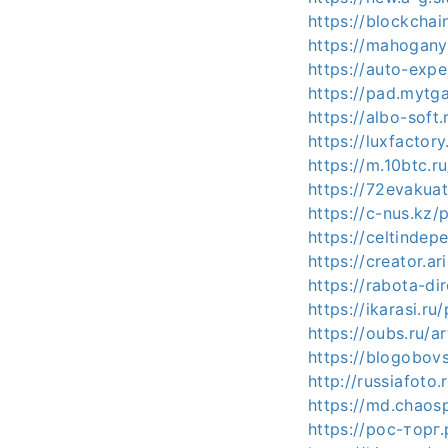
https://blockchai
https://mahogan
https://auto-expe
https://pad.mytg
https://albo-soft
https://luxfactor
https://m.10btc.r
https://72evakuat
https://c-nus.kz/
https://celtinde
https://creator.a
https://rabota-di
https://ikarasi.r
https://oubs.ru/a
https://blogobov
http://russiafoto
https://md.chaos
https://рос-торг.