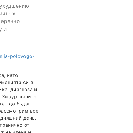
 ухудшению
личных
веренно,
у и
enija-polovogo-
а, като
уменията си в
ка, диагноза и
. Хирургичните
гат да бъдат
 рассмотрим все
одняшний день.
транично от
т на члена и