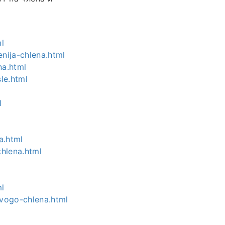
l
nija-chlena.html
na.html
le.html
l
a.html
chlena.html
ml
ovogo-chlena.html