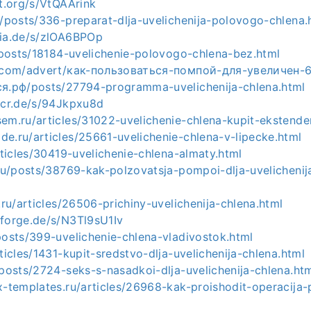
ot.org/s/VtQAArink
u/posts/336-preparat-dlja-uvelichenija-polovogo-chlena.
pia.de/s/zlOA6BPOp
u/posts/18184-uvelichenie-polovogo-chlena-bez.html
ls.com/advert/как-пользоваться-помпой-для-увеличен-6
ся.рф/posts/27794-programma-uvelichenija-chlena.html
e-cr.de/s/94Jkpxu8d
em.ru/articles/31022-uvelichenie-chlena-kupit-ekstende
e.ru/articles/25661-uvelichenie-chlena-v-lipecke.html
articles/30419-uvelichenie-chlena-almaty.html
.ru/posts/38769-kak-polzovatsja-pompoi-dlja-uvelichenij
y.ru/articles/26506-prichiny-uvelichenija-chlena.html
nforge.de/s/N3Tl9sU1Iv
posts/399-uvelichenie-chlena-vladivostok.html
rticles/1431-kupit-sredstvo-dlja-uvelichenija-chlena.html
/posts/2724-seks-s-nasadkoi-dlja-uvelichenija-chlena.ht
x-templates.ru/articles/26968-kak-proishodit-operacija-