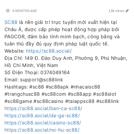
6 MONTHS AGO
136 views
SC88
là nền giải trí trực tuyến mới xuất hiện tại
Châu Á, được cấp phép hoạt động hợp pháp bởi
PAGCOR, đảm bảo tính minh bạch, công bằng và
tuân thủ đầy đủ quy định pháp luật quốc tế.
Website:
https://sc88.social/
Địa Chỉ: 149 Đ. Đào Duy Anh, Phường 9, Phú Nhuận,
Hồ Chí Minh, Việt Nam
Số Điện Thoại: 0374049164
Email: support@sc88link
Hashtags: #sc88 #sc88apk #nhacaisc88
#trangchusc88 #sc88com #sc88app #sc88slot
#sc88game #sc88casino #taiappsc88 #sc88link
https://sc88.social/ban-ca-sc88/
https://sc88.social/da-ga-sc88/
https://sc88.social/casino-sc88/
https://sc88.social/no-hu-sc88/