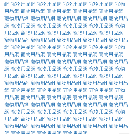
網
寵物用品網
寵物用品網
寵物用品網
寵物用品網
寵物
用品網
寵物用品網
寵物用品網
寵物用品網
寵物用品網
寵物用品網
寵物用品網
寵物用品網
寵物用品網
寵物用品
網
寵物用品網
寵物用品網
寵物用品網
寵物用品網
寵物
用品網
寵物用品網
寵物用品網
寵物用品網
寵物用品網
寵物用品網
寵物用品網
寵物用品網
寵物用品網
寵物用品
網
寵物用品網
寵物用品網
寵物用品網
寵物用品網
寵物
用品網
寵物用品網
寵物用品網
寵物用品網
寵物用品網
寵物用品網
寵物用品網
寵物用品網
寵物用品網
寵物用品
網
寵物用品網
寵物用品網
寵物用品網
寵物用品網
寵物
用品網
寵物用品網
寵物用品網
寵物用品網
寵物用品網
寵物用品網
寵物用品網
寵物用品網
寵物用品網
寵物用品
網
寵物用品網
寵物用品網
寵物用品網
寵物用品網
寵物
用品網
寵物用品網
寵物用品網
寵物用品網
寵物用品網
寵物用品網
寵物用品網
寵物用品網
寵物用品網
寵物用品
網
寵物用品網
寵物用品網
寵物用品網
寵物用品網
寵物
用品網
寵物用品網
寵物用品網
寵物用品網
寵物用品網
寵物用品網
寵物用品網
寵物用品網
寵物用品網
寵物用品
網
寵物用品網
寵物用品網
寵物用品網