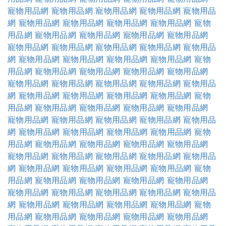
寵物用品網
寵物用品網
寵物用品網
寵物用品網
寵物用品
網
寵物用品網
寵物用品網
寵物用品網
寵物用品網
寵物
用品網
寵物用品網
寵物用品網
寵物用品網
寵物用品網
寵物用品網
寵物用品網
寵物用品網
寵物用品網
寵物用品
網
寵物用品網
寵物用品網
寵物用品網
寵物用品網
寵物
用品網
寵物用品網
寵物用品網
寵物用品網
寵物用品網
寵物用品網
寵物用品網
寵物用品網
寵物用品網
寵物用品
網
寵物用品網
寵物用品網
寵物用品網
寵物用品網
寵物
用品網
寵物用品網
寵物用品網
寵物用品網
寵物用品網
寵物用品網
寵物用品網
寵物用品網
寵物用品網
寵物用品
網
寵物用品網
寵物用品網
寵物用品網
寵物用品網
寵物
用品網
寵物用品網
寵物用品網
寵物用品網
寵物用品網
寵物用品網
寵物用品網
寵物用品網
寵物用品網
寵物用品
網
寵物用品網
寵物用品網
寵物用品網
寵物用品網
寵物
用品網
寵物用品網
寵物用品網
寵物用品網
寵物用品網
寵物用品網
寵物用品網
寵物用品網
寵物用品網
寵物用品
網
寵物用品網
寵物用品網
寵物用品網
寵物用品網
寵物
用品網
寵物用品網
寵物用品網
寵物用品網
寵物用品網