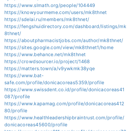
https://www.slmath.org/people/104449
https://knowyourmeme.com/users/mk8thnet
https://sdelai.ru/members/mk8thnet/
https://fengshuidirectory.com/dashboard/listings/mk
8thnet/
https://aboutpharmacistjobs.com/author/mk8thnet/
https://sites.google.com/view/mk8thnet1/home
https://www.behance.net/mk8thnet
https://crowdsourcer.io/project/1468
https://matters.town/a/v9ywkmk38yqe
https://www.bat-
safe.com/profile/donicacoreas5359/profile
https://www.swissdent.co.id/profile/donicacoreas41
087/profile
https://www.kapamag.com/profile/donicacoreas412
80/profile
https://www.healthleadershipbraintrust.com/profile/
donicacoreas45600/profile