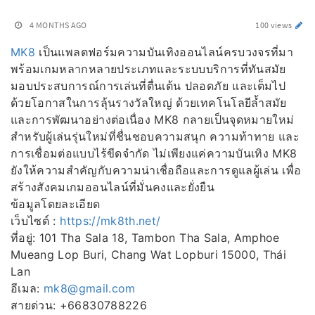
4 MONTHS AGO
100 views
MK8
เป็นแพลตฟอร์มความบันเทิงออนไลน์ครบวงจรที่มา
พร้อมเกมหลากหลายประเภทและระบบบริการที่ทันสมัย
มอบประสบการณ์การเล่นที่ตื่นเต้น ปลอดภัย และเต็มไป
ด้วยโอกาสในการลุ้นรางวัลใหญ่ ด้วยเทคโนโลยีล้ำสมัย
และการพัฒนาอย่างต่อเนื่อง MK8 กลายเป็นจุดหมายใหม่
สำหรับผู้เล่นรุ่นใหม่ที่ชื่นชอบความสนุก ความท้าทาย และ
การเชื่อมต่อแบบไร้ขีดจำกัด ไม่เพียงแค่ความบันเทิง MK8
ยังให้ความสำคัญกับความน่าเชื่อถือและการดูแลผู้เล่น เพื่อ
สร้างสังคมเกมออนไลน์ที่มั่นคงและยั่งยืน
ข้อมูลโดยละเอียด
เว็บไซต์ :
https://mk8th.net/
ที่อยู่: 101 Tha Sala 18, Tambon Tha Sala, Amphoe
Mueang Lop Buri, Chang Wat Lopburi 15000, Thái
Lan
อีเมล:
mk8@gmail.com
สายด่วน: +66830788226