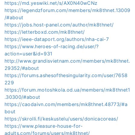
https://md.yeswiki.net/s/AX0N40wCNz
https://legendzforum.com/members/mk8thnet.13009
/#about
https://jobs.host-panel.com/author/mk8thnet/
https://letterboxd.com/mk8thnet/
https://ieee-dataport.org/authors/nha-cai-7
https://www.heroes-of-racing.de/user/?
action=user&id=931
http://www.grandisvietnam.com/members/mk8thnet.
29352/#about
https://forums.ashesofthesingularity.com/user/7658
229
https://forum.motoshkola.od.ua/members/mk8thnet1
.30300/#about
https://caodaivn.com/members/mk8thnet.48773/#a
bout
https://skrolli.fi/keskustelu/users/donicacoreas/
https://www.pleasure-house-for-
adults.com/forums/users/mk8thnet/