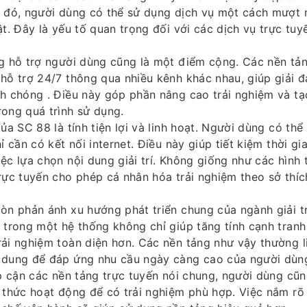
ờ đó, người dùng có thể sử dụng dịch vụ một cách mượt 
ật. Đây là yếu tố quan trọng đối với các dịch vụ trực tu
ng hỗ trợ người dùng cũng là một điểm cộng. Các nền tản
hỗ trợ 24/7 thông qua nhiều kênh khác nhau, giúp giải 
h chóng . Điều này góp phần nâng cao trải nghiệm và tạ
ong quá trình sử dụng.
của SC 88 là tính tiện lợi và linh hoạt. Người dùng có thể
ỉ cần có kết nối internet. Điều này giúp tiết kiệm thời gi
ệc lựa chọn nội dung giải trí. Không giống như các hình 
rực tuyến cho phép cá nhân hóa trải nghiệm theo sở thíc
òn phản ánh xu hướng phát triển chung của ngành giải trí
 trong một hệ thống không chỉ giúp tăng tính cạnh tranh
ải nghiệm toàn diện hơn. Các nền tảng như vậy thường l
 dung để đáp ứng nhu cầu ngày càng cao của người dùn
ếp cận các nền tảng trực tuyến nói chung, người dùng cũn
 thức hoạt động để có trải nghiệm phù hợp. Việc nắm rõ 