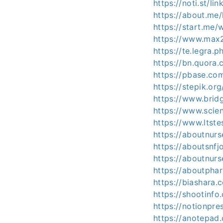
https://noti.st/
https://about.me
https://start.me
https://www.max2
https://te.legra.
https://bn.quora.
https://pbase.co
https://stepik.or
https://www.brid
https://www.scie
https://www.ltste
https://aboutnur
https://aboutsnf
https://aboutnurs
https://aboutpha
https://biashara.
https://shootinf
https://notionpr
https://anotepad