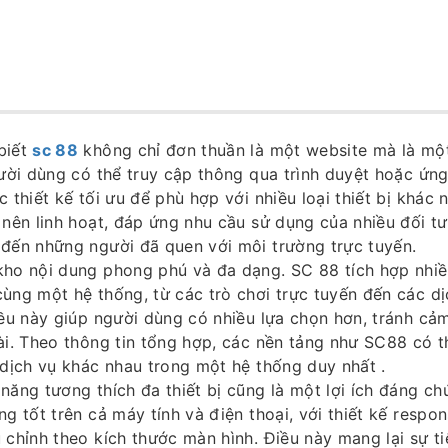
biết
sc 88
không chỉ đơn thuần là một website mà là một 
gười dùng có thể truy cập thông qua trình duyệt hoặc ứn
c thiết kế tối ưu để phù hợp với nhiều loại thiết bị khác 
 nên linh hoạt, đáp ứng nhu cầu sử dụng của nhiều đối t
 đến những người đã quen với môi trường trực tuyến.
ho nội dung phong phú và đa dạng. SC 88 tích hợp nhiều l
ùng một hệ thống, từ các trò chơi trực tuyến đến các dị
iều này giúp người dùng có nhiều lựa chọn hơn, tránh c
dài. Theo thông tin tổng hợp, các nền tảng như SC88 có 
 dịch vụ khác nhau trong một hệ thống duy nhất .
năng tương thích đa thiết bị cũng là một lợi ích đáng c
ng tốt trên cả máy tính và điện thoại, với thiết kế respo
 chỉnh theo kích thước màn hình. Điều này mang lại sự tiệ