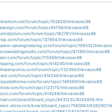
nmaihom.net/forum/topic/102826/linkvaosc88
adesign.com/forum/topic/44739/linkvaosc88
umratjotun.com/forum/topic/182761/linkvaosc88
hop.com/forum/topic/137854/linkvaosc88
hadon-sanengineering.com/forum/topic/109532/linkvaos
loveweddingstudio.com/forum/topic/87189/linkvaosc88
reen.com/forum/topic/115569/linkvaosc88
shipping.com/forum/topic/414240/linkvaosc88
gkhaempolice.com/forum/topic/132394/linkvaosc88
back.com/forum/topic/414244/linkvaosc88
dsquidathome.com/forum/topic/149599/linkvaosc88
ollow.com/forum/topic/123175/linkvaosc88
cool.com/forum/topic/414248/linkvaosc88
emall.com/board/board_topic/8431232/8262909.htm
feesix-store.com/board/board_topic/7560063/8262907.h
80.com/board/board_topic/6798823/8262910.htm