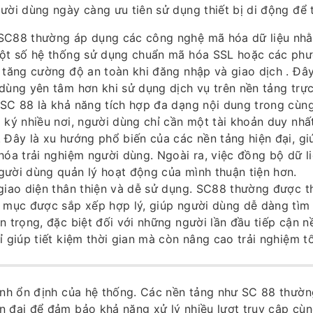
ười dùng ngày càng ưu tiên sử dụng thiết bị di động để t
SC88 thường áp dụng các công nghệ mã hóa dữ liệu nh
Một số hệ thống sử dụng chuẩn mã hóa SSL hoặc các ph
 tăng cường độ an toàn khi đăng nhập và giao dịch . Đây
dùng yên tâm hơn khi sử dụng dịch vụ trên nền tảng trực
 SC 88 là khả năng tích hợp đa dạng nội dung trong cùng
 ký nhiều nơi, người dùng chỉ cần một tài khoản duy nhấ
 Đây là xu hướng phổ biến của các nền tảng hiện đại, giú
hóa trải nghiệm người dùng. Ngoài ra, việc đồng bộ dữ li
gười dùng quản lý hoạt động của mình thuận tiện hơn.
giao diện thân thiện và dễ sử dụng. SC88 thường được th
h mục được sắp xếp hợp lý, giúp người dùng dễ dàng tìm 
n trọng, đặc biệt đối với những người lần đầu tiếp cận n
ỉ giúp tiết kiệm thời gian mà còn nâng cao trải nghiệm t
tính ổn định của hệ thống. Các nền tảng như SC 88 thườ
n đại để đảm bảo khả năng xử lý nhiều lượt truy cập cù