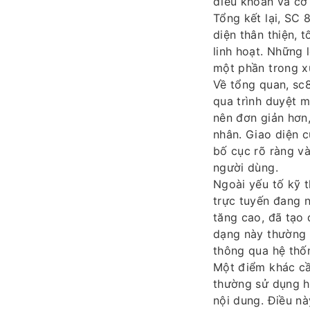
điều khoản và cơ
Tổng kết lại, SC 
diện thân thiện, 
linh hoạt. Những 
một phần trong xu
Về tổng quan, sc
qua trình duyệt m
nên đơn giản hơn,
nhân. Giao diện c
bố cục rõ ràng v
người dùng.
Ngoài yếu tố kỹ t
trực tuyến đang n
tăng cao, đã tạo 
dạng này thường 
thông qua hệ thố
Một điểm khác cầ
thường sử dụng h
nội dung. Điều nà