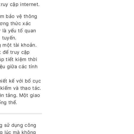
ruy cập internet.
ằm bảo vệ thông
ương thức xác
 là yếu tố quan
 tuyến.
 một tài khoản.
t để truy cập
p tiết kiệm thời
ệu giữa các tính
iết kế với bố cục
kiếm và thao tác.
ền tảng. Một giao
ổng thể.
ng sử dụng công
ng lúc mà không