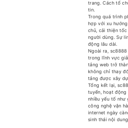
trang. Cách tổ ch
tin.
Trong quá trình p
hợp với xu hướng
chủ, cải thiện tốc
người dùng. Sự li
động lâu dài.
Ngoài ra, sc8888
trong lĩnh vực gi
tảng web trở thàn
không chỉ thay đổ
tảng được xây dự
Tổng kết lại, sc8
tuyến, hoạt động 
nhiều yếu tố như 
công nghệ vận hà
internet ngày càn
sinh thái nội dun