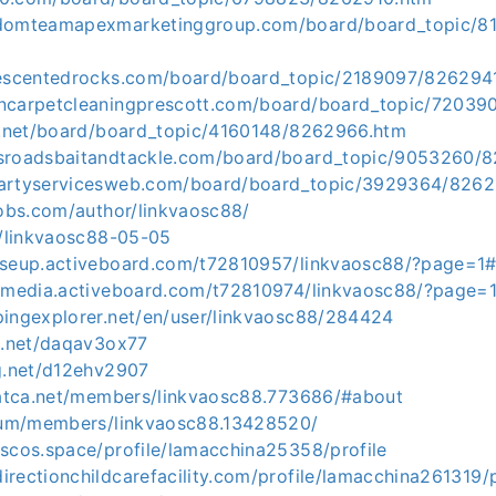
edomteamapexmarketinggroup.com/board/board_topic/8
iescentedrocks.com/board/board_topic/2189097/826294
encarpetcleaningprescott.com/board/board_topic/7203
ji.net/board/board_topic/4160148/8262966.htm
ssroadsbaitandtackle.com/board/board_topic/9053260/
partyservicesweb.com/board/board_topic/3929364/826
jobs.com/author/linkvaosc88/
h/linkvaosc88-05-05
iseup.activeboard.com/t72810957/linkvaosc88/?page=1#
ffmedia.activeboard.com/t72810974/linkvaosc88/?page=
pingexplorer.net/en/user/linkvaosc88/284424
ng.net/daqav3ox77
og.net/d12ehv2907
itatca.net/members/linkvaosc88.773686/#about
orum/members/linkvaosc88.13428520/
ascos.space/profile/lamacchina25358/profile
rectionchildcarefacility.com/profile/lamacchina261319/p