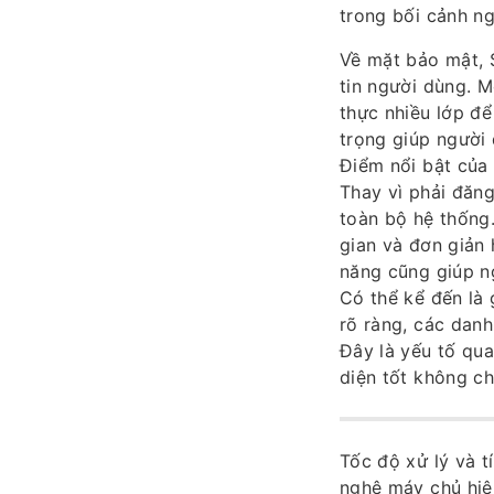
trong bối cảnh ng
Về mặt bảo mật, 
tin người dùng. 
thực nhiều lớp để
trọng giúp người 
Điểm nổi bật của
Thay vì phải đăng
toàn bộ hệ thống.
gian và đơn giản 
năng cũng giúp n
Có thể kể đến là 
rõ ràng, các dan
Đây là yếu tố qua
diện tốt không ch
Tốc độ xử lý và 
nghệ máy chủ hiệ