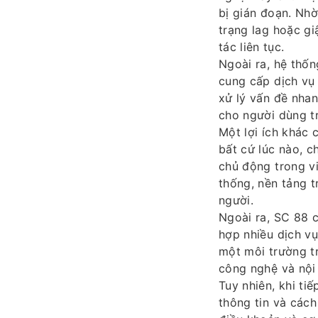
bị gián đoạn. Nh
trạng lag hoặc gi
tác liên tục.
Ngoài ra, hệ thố
cung cấp dịch vụ 
xử lý vấn đề nhan
cho người dùng tr
Một lợi ích khác 
bất cứ lúc nào, ch
chủ động trong vi
thống, nền tảng t
người.
Ngoài ra, SC 88 c
hợp nhiều dịch vụ
một môi trường tr
công nghệ và nội
Tuy nhiên, khi ti
thông tin và cách