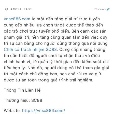
4 MONTHS AGO
76 views
vnsc886.com
là một nền tảng giải trí trực tuyến
cung cấp nhiều lựa chọn từ cá cược thể thao đến
các trò chơi trực tuyến phổ biến. Bên cạnh các sản
phẩm giải trí, nền tảng cũng quan tâm đến việc duy
trì sự cân bằng cho người dùng thông qua nội dung
Chơi có trách nhiệm SC88
. Cung cấp những thông
tin cần thiết để người chơi tự nhận thức và điều
chỉnh hành vi, từ quản lý thời gian đến kiểm soát chi
tiêu hợp lý. Nhờ đó, người dùng có thể tham gia giải
trí một cách chủ động hơn, hạn chế rủi ro và giữ
được sự an toàn trong quá trình trải nghiệm.
Thông Tin Liên Hệ
Thương hiệu: SC88
Website:
https://vnsc886.com/