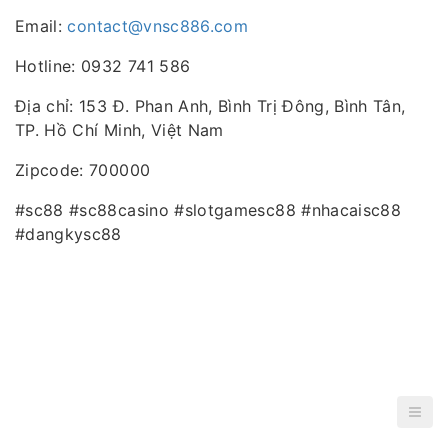
Email:
contact@vnsc886.com
Hotline: 0932 741 586
Địa chỉ: 153 Đ. Phan Anh, Bình Trị Đông, Bình Tân,
TP. Hồ Chí Minh, Việt Nam
Zipcode: 700000
#sc88 #sc88casino #slotgamesc88 #nhacaisc88
#dangkysc88