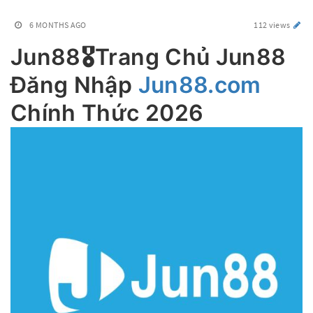
6 MONTHS AGO
112 views
Jun88🎖️Trang Chủ Jun88
Đăng Nhập
Jun88.com
Chính Thức 2026