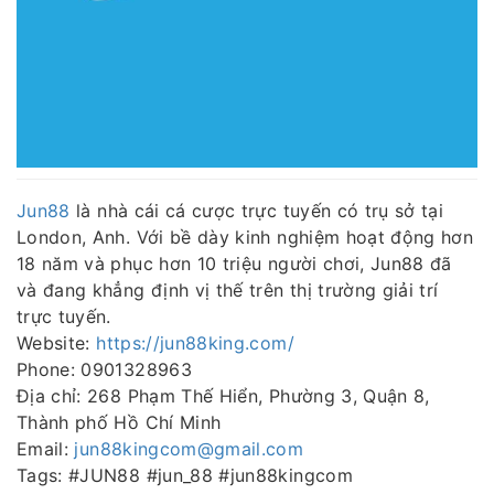
Jun88
là nhà cái cá cược trực tuyến có trụ sở tại
London, Anh. Với bề dày kinh nghiệm hoạt động hơn
18 năm và phục hơn 10 triệu người chơi, Jun88 đã
và đang khẳng định vị thế trên thị trường giải trí
trực tuyến.
Website:
https://jun88king.com/
Phone: 0901328963
Địa chỉ: 268 Phạm Thế Hiển, Phường 3, Quận 8,
Thành phố Hồ Chí Minh
Email:
jun88kingcom@gmail.com
Tags: #JUN88 #jun_88 #jun88kingcom