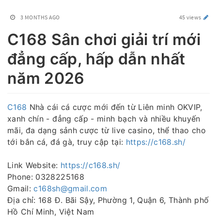
3 MONTHS AGO
45 views
C168 Sân chơi giải trí mới
đẳng cấp, hấp dẫn nhất
năm 2026
C168
Nhà cái cá cược mới đến từ Liên minh OKVIP,
xanh chín - đẳng cấp - minh bạch và nhiều khuyến
mãi, đa dạng sảnh cược từ live casino, thể thao cho
tới bắn cá, đá gà, truy cập tại:
https://c168.sh/
Link Website:
https://c168.sh/
Phone: 0328225168
Gmail:
c168sh@gmail.com
Địa chỉ: 168 Đ. Bãi Sậy, Phường 1, Quận 6, Thành phố
Hồ Chí Minh, Việt Nam