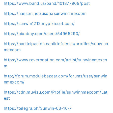
https://www.band.us/band/101877909/post
https://hanson.net/users/sunwinnmexcom
https://sunwin1212.mypixieset.com/
https://pixabay.com/users/54965290/
https://participacion.cabildofuer.es/profiles/sunwinn
mexcom
https://www.reverbnation.com/artist/sunwinnmexco
m
http://forum.modulebazaar.com/forums/user/sunwin
nmexcom/
https://cdn.muvizu.com/Profile/sunwinnmexcom/Lat
est
https://telegra.ph/Sunwin-03-10-7