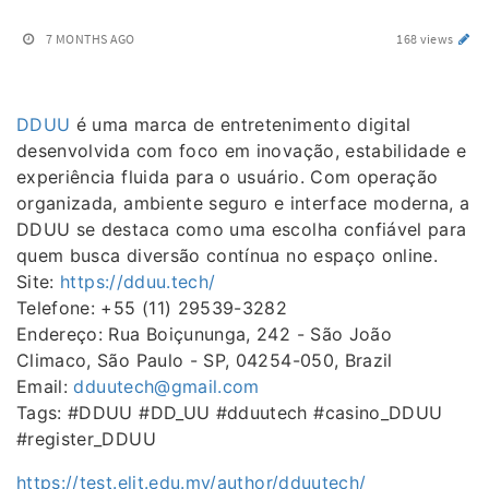
7 MONTHS AGO
168 views
DDUU
é uma marca de entretenimento digital
desenvolvida com foco em inovação, estabilidade e
experiência fluida para o usuário. Com operação
organizada, ambiente seguro e interface moderna, a
DDUU se destaca como uma escolha confiável para
quem busca diversão contínua no espaço online.
Site:
https://dduu.tech/
Telefone: +55 (11) 29539-3282
Endereço: Rua Boiçununga, 242 - São João
Climaco, São Paulo - SP, 04254-050, Brazil
Email:
dduutech@gmail.com
Tags: #DDUU #DD_UU #dduutech #casino_DDUU
#register_DDUU
https://test.elit.edu.my/author/dduutech/