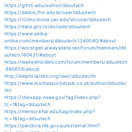
https://gmtti.edu/author/dduutech
https://dados.ifro.edu.br/user/dduutech
https://rciims.mona.uwi.edu/en/user/dduutech
https://data.gov.ro/en/user/dduutech
https://www.akiba-
online.com/members/dduutech.1340040/#about
https://worstgen.alwaysdata.net/forum/members/dd
uutech.160431/#about
https://leakedmodels.com/forum/members/dduutech
.680654/about
http://delphi.larsbo.org/user/dduutechh
https://www.montessorijobsuk.co.uk/author/dduutec
hh/
https://cbexapp.noaa.gov/tag/index.php?
tc=1&tag=dduutech
https://mentor.khai.edu/tag/index.php?
tc=1&tag=dduutech
https://pandora.nla.gov.au/external.html?