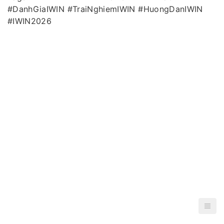
#DanhGiaIWIN #TraiNghiemIWIN #HuongDanIWIN
#IWIN2026