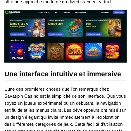
offre une approche moderne du divertissement virtuel.
Une interface intuitive et immersive
L’une des premières choses que l’on remarque chez
Savaspin Casino est la simplicité de son interface. Que vous
soyez un joueur expérimenté ou un débutant, la navigation
est fluide et les menus clairs. Les développeurs ont misé sur
un design élégant qui invite immédiatement à l’exploration
des différentes catégories de jeux. Cette facilité d’utilisation