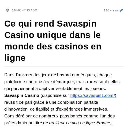
10 MONTHS AGO
110 views
Ce qui rend Savaspin
Casino unique dans le
monde des casinos en
ligne
Dans l’univers des jeux de hasard numériques, chaque
plateforme cherche à se démarquer, mais rares sont celles
qui parviennent à captiver véritablement les joueurs.
Savaspin Casino
(disponible sur
https://savaspin1.com/
)
réussit ce pari grâce à une combinaison parfaite
d’innovation, de fiabilité et d’expériences immersives.
Considéré par de nombreux passionnés comme l’un des
prétendants au titre de
meilleur casino en ligne France
, il