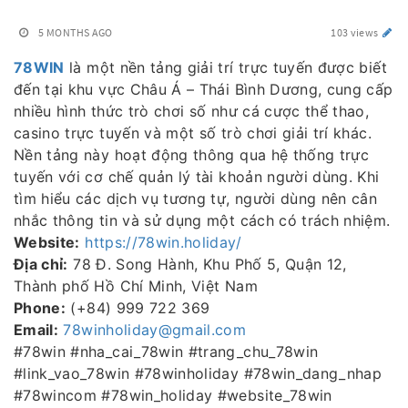
5 MONTHS AGO
103 views
78WIN
là một nền tảng giải trí trực tuyến được biết
đến tại khu vực Châu Á – Thái Bình Dương, cung cấp
nhiều hình thức trò chơi số như cá cược thể thao,
casino trực tuyến và một số trò chơi giải trí khác.
Nền tảng này hoạt động thông qua hệ thống trực
tuyến với cơ chế quản lý tài khoản người dùng. Khi
tìm hiểu các dịch vụ tương tự, người dùng nên cân
nhắc thông tin và sử dụng một cách có trách nhiệm.
Website:
https://78win.holiday/
Địa chỉ:
78 Đ. Song Hành, Khu Phố 5, Quận 12,
Thành phố Hồ Chí Minh, Việt Nam
Phone:
(+84) 999 722 369
Email:
78winholiday@gmail.com
#78win #nha_cai_78win #trang_chu_78win
#link_vao_78win #78winholiday #78win_dang_nhap
#78wincom #78win_holiday #website_78win