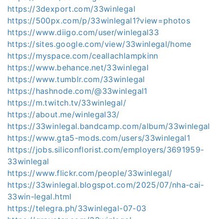
https://3dexport.com/33winlegal
https://500px.com/p/33winlegal1?view=photos
https://www.diigo.com/user/winlegal33
https://sites.google.com/view/33winlegal/home
https://myspace.com/ceallachlampkinn
https://www.behance.net/33winlegal
https://www.tumblr.com/33winlegal
https://hashnode.com/@33winlegal1
https://m.twitch.tv/33winlegal/
https://about.me/winlegal33/
https://33winlegal.bandcamp.com/album/33winlegal
https://www.gta5-mods.com/users/33winlegal1
https://jobs.siliconflorist.com/employers/3691959-
33winlegal
https://www.flickr.com/people/33winlegal/
https://33winlegal.blogspot.com/2025/07/nha-cai-
33win-legal.html
https://telegra.ph/33winlegal-07-03