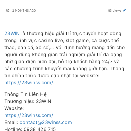
2 MONTHS AGO
83 views
23WIN
là thương hiệu giải trí trực tuyến hoạt động
trong lĩnh vực casino live, slot game, cá cược thể
thao, bắn cá, xổ số,… Với định hướng mang đến cho
người dùng không gian trải nghiệm giải trí đa dạng
nhờ giao diện hiện đại, hỗ trợ khách hàng 24/7 và
các chương trình khuyến mãi không giới hạn. Thông
tin chính thức được cập nhật tại website:
https://23winss.com/
.
Thông Tin Liên Hệ
Thương hiệu: 23WIN
Website:
https://23winss.com/
Email:
contact@23winss.com
Hotline: 0938 426 715