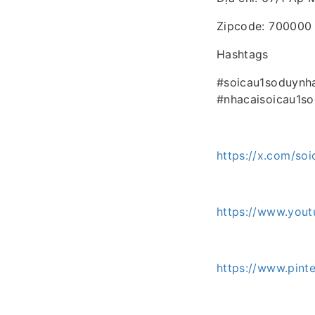
Zipcode: 700000
Hashtags
#soicau1soduynh
#nhacaisoicau1s
https://x.com/so
https://www.you
https://www.pint