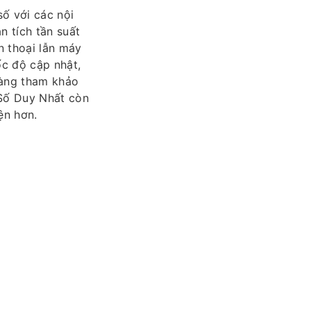
ố với các nội
n tích tần suất
n thoại lẫn máy
ốc độ cập nhật,
dàng tham khảo
 Số Duy Nhất còn
ện hơn.