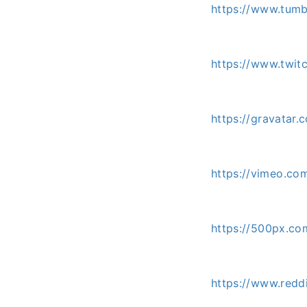
https://www.tumb
https://www.twit
https://gravatar
https://vimeo.co
https://500px.co
https://www.redd