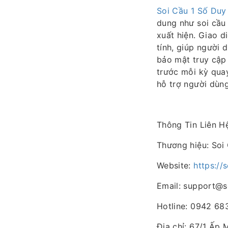
Soi Cầu 1 Số Duy
dung như soi cầu 
xuất hiện. Giao d
tính, giúp người 
bảo mật truy cập
trước mỗi kỳ qua
hỗ trợ người dùng
Thông Tin Liên H
Thương hiệu: Soi
Website:
https://
Email: support@s
Hotline: 0942 68
Địa chỉ: 67/1 Ấp