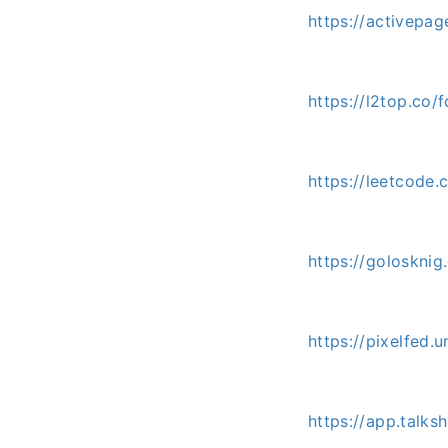
https://activepa
https://l2top.co
https://leetcode
https://golosknig
https://pixelfed.
https://app.talk