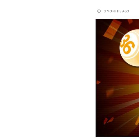
3 MONTHS AGO