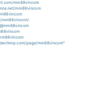
blr.com/mm88vincom
ance.net/mm88vincom
e/mm88vincom
me/mm88vincom/
cc/@mm88vincom
mm88vincom
e/mm88vincom
codechimp.com/page/mm88vincom
”