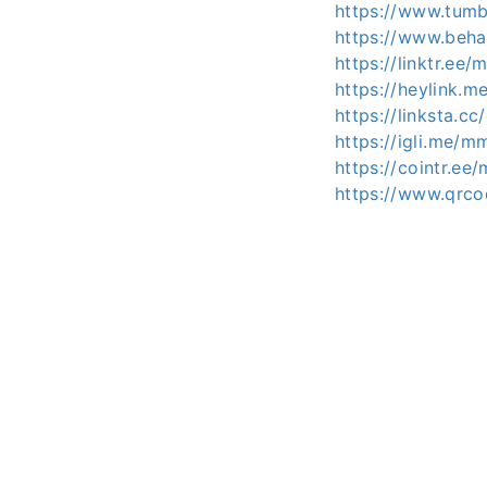
https://www.tum
https://www.beh
https://linktr.e
https://heylink.
https://linksta.
https://igli.me/
https://cointr.e
https://www.qr