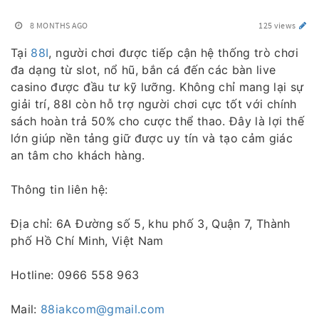
8 MONTHS AGO
125 views
Tại
88I
, người chơi được tiếp cận hệ thống trò chơi
đa dạng từ slot, nổ hũ, bắn cá đến các bàn live
casino được đầu tư kỹ lưỡng. Không chỉ mang lại sự
giải trí, 88I còn hỗ trợ người chơi cực tốt với chính
sách hoàn trả 50% cho cược thể thao. Đây là lợi thế
lớn giúp nền tảng giữ được uy tín và tạo cảm giác
an tâm cho khách hàng.
Thông tin liên hệ:
Địa chỉ: 6A Đường số 5, khu phố 3, Quận 7, Thành
phố Hồ Chí Minh, Việt Nam
Hotline: 0966 558 963
Mail:
88iakcom@gmail.com