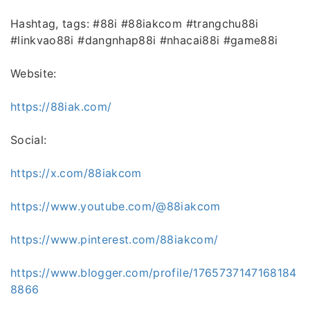
Hashtag, tags: #88i #88iakcom #trangchu88i
#linkvao88i #dangnhap88i #nhacai88i #game88i
Website:
https://88iak.com/
Social:
https://x.com/88iakcom
https://www.youtube.com/@88iakcom
https://www.pinterest.com/88iakcom/
https://www.blogger.com/profile/1765737147168184
8866