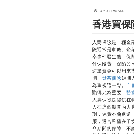
5 MONTHS AGO
香港買保
人壽保險是一種金
險通常是家庭、企
幸事件發生後，保
付保險費，保險公
這筆資金可以用來
期。
儲蓄保險
短期
為重視這一點。
自
顯得尤為重要。
醫
人壽保險是提供在特
人在這個期間內去
期，保費不會退還
廉，適合希望在子
命期間的保障，不