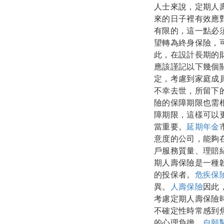
人士來說，定期人
來的日子裡有效應
有限的，這一點必
望轉為終身保險，
此，在設計長期的
應該謹記以下幾個
定，考慮到家庭成
不幸去世，所留下
險的保障期限也需
障期限，這樣可以
當重要。
延期年金
意度的公司，能夠
戶服務質量、理賠
期人壽保險是一種
的投保者。
危疾保
異。
人壽保險
因此
考慮定期人壽保險
不確定性時常感到
的心理負擔。
自願