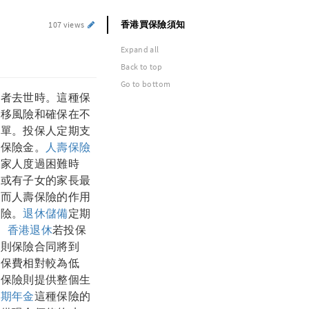
香港買保險須知
107 views
Expand all
Back to top
Go to bottom
有者去世時。這種保
轉移風險和確保在不
簡單。投保人定期支
的保險金。
人壽保險
助家人度過困難時
者或有子女的家長最
因而人壽保險的作用
保險。
退休儲備
定期
。
香港退休
若投保
，則保險合同將到
的保費相對較為低
壽保險則提供整個生
延期年金
這種保險的