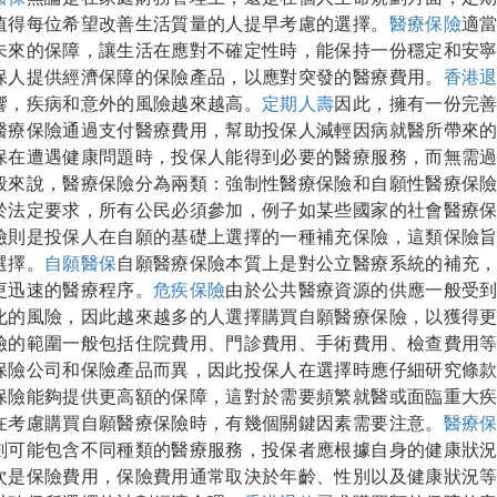
值得每位希望改善生活質量的人提早考慮的選擇。
醫療保險
適
未來的保障，讓生活在應對不確定性時，能保持一份穩定和安
保人提供經濟保障的保險產品，以應對突發的醫療費用。
香港
響，疾病和意外的風險越來越高。
定期人壽
因此，擁有一份完
醫療保險通過支付醫療費用，幫助投保人減輕因病就醫所帶來
保在遭遇健康問題時，投保人能得到必要的醫療服務，而無需
般來說，醫療保險分為兩類：強制性醫療保險和自願性醫療保
於法定要求，所有公民必須參加，例子如某些國家的社會醫療
險則是投保人在自願的基礎上選擇的一種補充保險，這類保險
選擇。
自願醫保
自願醫療保險本質上是對公立醫療系統的補充
更迅速的醫療程序。
危疾保險
由於公共醫療資源的供應一般受
化的風險，因此越來越多的人選擇購買自願醫療保險，以獲得
險的範圍一般包括住院費用、門診費用、手術費用、檢查費用
保險公司和保險產品而異，因此投保人在選擇時應仔細研究條
保險能夠提供更高額的保障，這對於需要頻繁就醫或面臨重大
在考慮購買自願醫療保險時，有幾個關鍵因素需要注意。
醫療
劃可能包含不同種類的醫療服務，投保者應根據自身的健康狀
次是保險費用，保險費用通常取決於年齡、性別以及健康狀況