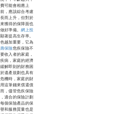
保費可能會相應上
險前，應該綜合考慮
增長而上升，但對於
未來獲得的保障面也
前做好準備。
網上投
夠顯著提高生存率。
角色越加重要，它為
人壽保險
危疾保險不
主要收入者的家庭，
大疾病，家庭的經濟
庭緩解即刻的財務困
對於遺產規劃也具有
康危機時，家庭的財
利用這筆錢來償還債
然而，儘管危疾保險
品，適合的保險計劃
看每個保險產品的保
信譽和服務質量也是