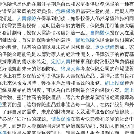
壽保險也是他們在職涯早期為自己和家庭提供財務保障的一種
對遺留於家庭的經濟負擔。
危疾保險
但需要注意的是，定期人
須清楚。
人壽保險
在保單到期後，如果投保人仍然希望維持相
可能需要重新投保，這時隨著年齡的增長，保險費用可能會大
財務計劃時，投保人需謹慎考慮到這一點。
自願醫保
投保人在
關鍵因素，首先是保障金額的選擇。
醫療保險
保障金額應根據
員的數量、現有的負債以及未來的財務目標。
退休儲備
例如，
的保險金應能夠足以應對家人的經常性開支，保障孩子的教育
根據家庭的需求來確定。
定期人壽
根據家庭的財務狀況和負債
更好地規劃未來的財務防範。
終身人壽
考慮保險公司的市場聲
市場上有眾多保險公司提供定期人壽保險產品，選擇那些有良
在未來保險索賠時，獲得更為及時和高效的服務。
網上投保
透
紀錄及產品的透明度，可以為自己找到最合適的保險方案。
網
韌性強、靈活性高的保險產品，適合大多數希望通過經濟保障
險
重要的是，這類保險產品並非適合每一個人，在內部設計和
，了解自身的需求、未來的財務規劃以及選擇適合的保險條款
時必須仔細評估的課題。
儲蓄保險
在當今快節奏和多變的社會
焦慮，而定期人壽保險則透過其經濟保障功能，幫助人們減少
醫保
無論是在家庭財務管理上，還是在個人生命規劃方面，定