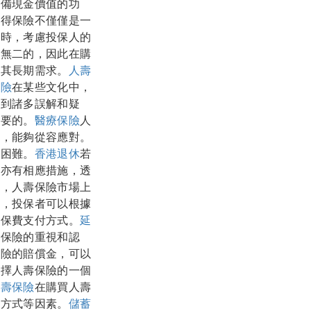
具備現金價值的功
使得保險不僅僅是一
類時，考慮投保人的
一無二的，因此在購
足其長期需求。
人壽
保險
在某些文化中，
受到諸多誤解和疑
必要的。
醫療保險
人
時，能夠從容應對。
活困難。
香港退休
若
司亦有相應措施，透
步，人壽保險市場上
劃，投保者可以根據
和保費支付方式。
延
對保險的重視和認
保險的賠償金，可以
選擇人壽保險的一個
人壽保險
在購買人壽
付方式等因素。
儲蓄