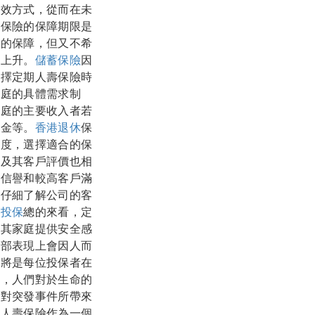
有效方式，從而在未
壽保險的保障期限是
同的保障，但又不希
幅上升。
儲蓄保險
因
選擇定期人壽保險時
家庭的具體需求制
家庭的主要收入者若
基金等。
香港退休
保
程度，選擇適合的保
譽及其客戶評價也相
好信譽和較高客戶滿
過仔細了解公司的客
上投保
總的來看，定
為其家庭提供安全感
外部表現上會因人而
，將是每位投保者在
中，人們對於生命的
面對突發事件所帶來
期人壽保險作為一個