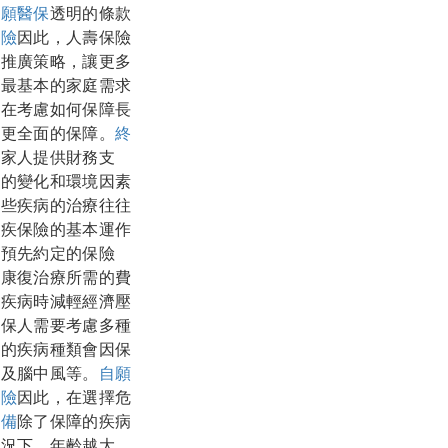
自願醫保
透明的條款
保險
因此，人壽保險
與推廣策略，讓更多
從最基本的家庭需求
，在考慮如何保障長
得更全面的保障。
終
其家人提供財務支
式的變化和環境因素
這些疾病的治療往往
危疾保險的基本運作
筆預先約定的保險
續康復治療所需的費
對疾病時減輕經濟壓
投保人需要考慮多種
蓋的疾病種類會因保
以及腦中風等。
自願
保險
因此，在選擇危
儲備
除了保障的疾病
情況下，年齡越大，