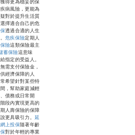
時獲得更為穩妥的保
大疾病風險，更能為
無疑對於提升生活質
，選擇適合自己的危
投保
透過合適的人生
礎。
危疾保險
定期人
壽保險
這類保險最主
儲蓄保險
這意味
金給指定的受益人。
司無需支付保險金，
提供經濟保障的人
通常希望針對某些特
期間，幫助家庭減輕
貸、債務或日常開
活階段內實現更高的
定期人壽保險的保障
來說更具吸引力。
延
。
網上投保
隨著年齡
投保
對於年輕的專業