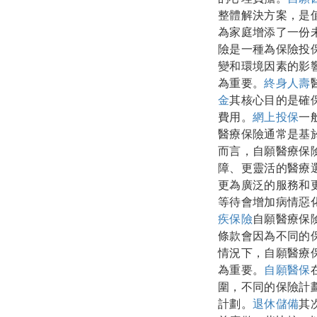
整體解決方案，是
為家庭增添了一份
險是一種為保險投
變和環境因素的影
為重要。
終身人壽
金
其核心目的是確
費用。
網上投保
一
醫療保險通常是基
而言，自願醫療保
障、更靈活的醫療
更為廣泛的服務和
等待會增加病情惡
疾保險
自願醫療保
條款會因為不同的
情況下，自願醫療
為重要。
自願醫保
圍，不同的保險計
計劃。
退休儲備
其