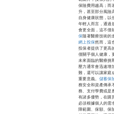
保險費用越高；而
升，甚至部分風險
自身健康狀態，以
年輕人而言，通過
會更全面，這不僅
保
隨著醫療技術的
網上投保
然而，這
投保者提供了更高
僅關乎個人健康，
未來面臨的醫療挑
壓力通常會迅速增
難，還可以讓家庭
重要意義。
儲蓄保
務安全和資產傳承
務、支付學費或是
有諸多優勢，在購
必須根據個人的需
障範圍、保額、保