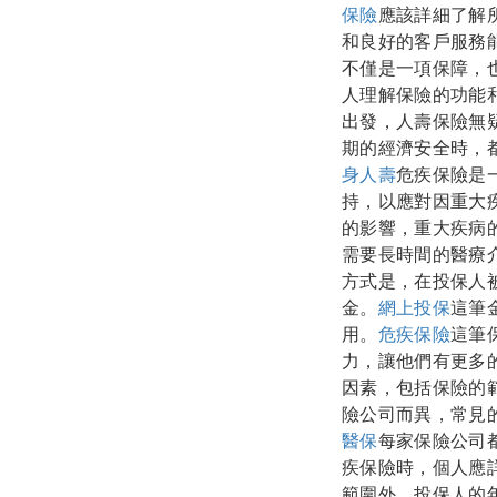
保險
應該詳細了解
和良好的客戶服務
不僅是一項保障，
人理解保險的功能
出發，人壽保險無
期的經濟安全時，
身人壽
危疾保險是
持，以應對因重大
的影響，重大疾病
需要長時間的醫療
方式是，在投保人
金。
網上投保
這筆
用。
危疾保險
這筆
力，讓他們有更多
因素，包括保險的
險公司而異，常見
醫保
每家保險公司
疾保險時，個人應
範圍外，投保人的