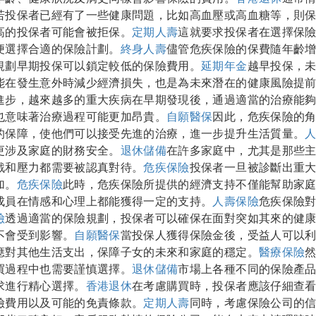
若投保者已經有了一些健康問題，比如高血壓或高血糖等，則
高的投保者可能會被拒保。
定期人壽
這就要求投保者在選擇保
便選擇合適的保險計劃。
終身人壽
儘管危疾保險的保費隨年齡
規劃早期投保可以鎖定較低的保險費用。
延期年金
越早投保，
能在發生意外時減少經濟損失，也是為未來潛在的健康風險提
進步，越來越多的重大疾病在早期發現後，通過適當的治療能
也意味著治療過程可能更加昂貴。
自願醫保
因此，危疾保險的
的保障，使他們可以接受先進的治療，進一步提升生活質量。
更涉及家庭的財務安全。
退休儲備
在許多家庭中，尤其是那些
戰和壓力都需要被認真對待。
危疾保險
投保者一旦被診斷出重
加。
危疾保險
此時，危疾保險所提供的經濟支持不僅能幫助家
成員在情感和心理上都能獲得一定的支持。
人壽保險
危疾保險
險
透過適當的保險規劃，投保者可以確保在面對突如其來的健
不會受到影響。
自願醫保
當投保人獲得保險金後，受益人可以
應對其他生活支出，保障子女的未來和家庭的穩定。
醫療保險
買過程中也需要謹慎選擇。
退休儲備
市場上各種不同的保險產
求進行精心選擇。
香港退休
在考慮購買時，投保者應該仔細查
險費用以及可能的免責條款。
定期人壽
同時，考慮保險公司的