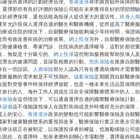
以確保所選擇的計劃經濟合理。
香港退休
尋求購買額外保障的
，選擇那些有良好評價的保險公司能在未來獲得良好的理賠體
在於經濟保障，還包括能為投保人提供更大的靈活性。
終身人
通常允許投保人選擇合適的醫生和醫療機構，從而提高了醫療
治療或住院的情況下，自願醫療保險能夠減少等待時間，保證
從而有效改善疾病的治療效果。
網上投保
另外，自願醫療保險
定期健康檢查、專家門診、住院病房的選擇權等，這對於那些
說，無疑是十分吸引的。
網上投保
這些附加服務能幫助投保人
現潛在的健康問題，並採取相應的行動。
危疾保險
在推廣自願
存在一些誤區。
人壽保險
部分人認為只有在遭遇病痛時才需要
醫療服務的需求都是不可預測的。
儲蓄保險
定期購買自願醫療
在面對突發事件時保持經濟放鬆，也是一種未來生活品質保障
常旅行的人、海外工作人員或生活在非保障醫療體系中的人，
療保險
在這些情況下，可以通過選擇合適的國際醫療保險計劃
休儲備
這不僅能讓投保人在面對疾病或意外時獲得充分的保障
靈上的安心。
香港退休
政策的變動也可能影響醫療保險及自願
國家對健康醫療體系的重視與改革，醫療保險行業正在逐步完
法律法規正在被制定，以保護投保者的權益，也激勵保險公司
金
因此，在選擇時，投保者應時刻關心市場動態，選擇最終能