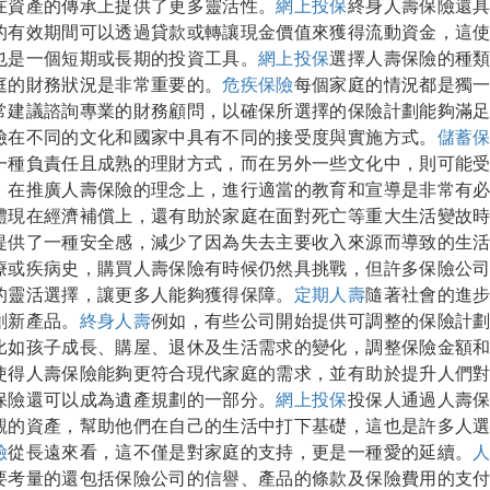
在資產的傳承上提供了更多靈活性。
網上投保
終身人壽保險還
的有效期間可以透過貸款或轉讓現金價值來獲得流動資金，這
也是一個短期或長期的投資工具。
網上投保
選擇人壽保險的種
庭的財務狀況是非常重要的。
危疾保險
每個家庭的情況都是獨
常建議諮詢專業的財務顧問，以確保所選擇的保險計劃能夠滿
險在不同的文化和國家中具有不同的接受度與實施方式。
儲蓄
一種負責任且成熟的理財方式，而在另外一些文化中，則可能
，在推廣人壽保險的理念上，進行適當的教育和宣導是非常有
體現在經濟補償上，還有助於家庭在面對死亡等重大生活變故
提供了一種安全感，減少了因為失去主要收入來源而導致的生
療或疾病史，購買人壽保險有時候仍然具挑戰，但許多保險公
的靈活選擇，讓更多人能夠獲得保障。
定期人壽
隨著社會的進
創新產品。
終身人壽
例如，有些公司開始提供可調整的保險計
比如孩子成長、購屋、退休及生活需求的變化，調整保險金額
使得人壽保險能夠更符合現代家庭的需求，並有助於提升人們
保險還可以成為遺產規劃的一部分。
網上投保
投保人通過人壽
觀的資產，幫助他們在自己的生活中打下基礎，這也是許多人
險
從長遠來看，這不僅是對家庭的支持，更是一種愛的延續。
要考量的還包括保險公司的信譽、產品的條款及保險費用的支