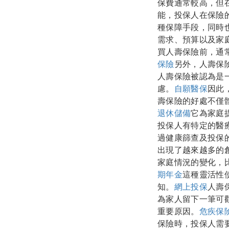
保費通常較高，但
能，投保人在保險
種保障手段，同時
需求、預算以及家
買人壽保險前，通
保險
另外，人壽保
人壽保險被認為是
慮。
自願醫保
因此
壽保險的好處不僅
退休儲備
它為家庭
投保人有特定的醫
過健康篩查及投保
出現了越來越多的
家庭情況的變化，
期年金
這種靈活性
知。
網上投保
人壽
為家人留下一筆可
重要原因。
危疾保
保險時，投保人需