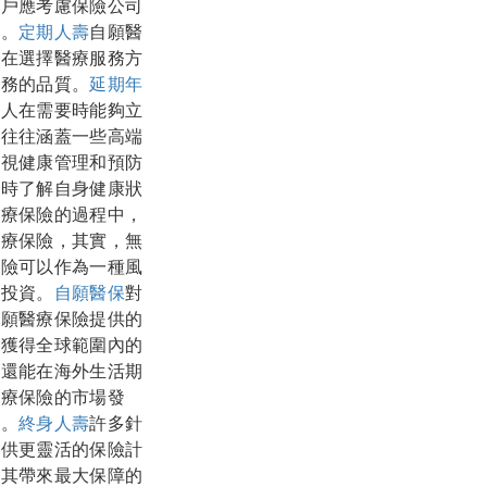
客戶應考慮保險公司
驗。
定期人壽
自願醫
壽
在選擇醫療服務方
服務的品質。
延期年
病人在需要時能夠立
也往往涵蓋一些高端
重視健康管理和預防
及時了解自身健康狀
醫療保險的過程中，
醫療保險，其實，無
保險可以作為一種風
的投資。
自願醫保
對
自願醫療保險提供的
，獲得全球範圍內的
，還能在海外生活期
醫療保險的市場發
善。
終身人壽
許多針
提供更靈活的保險計
為其帶來最大保障的