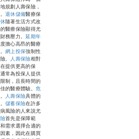
當地規劃人壽保險，
寧。
退休儲備
醫療保
退休
隨著生活方式改
善的醫療保險顯得尤
的財務壓力。
延期年
過度擔心高昂的醫療
險。
網上投保
強制性
保險。
人壽保險
相對
旨在提供更高的保
，通常為投保人提供
到限制，且長時間的
更佳的醫療體驗。
危
等。
人壽保險
具體的
款。
儲蓄保險
在許多
疾病風險的人來說尤
保險
首先是保障範
況和需求選擇合適的
等因素，因此在購買