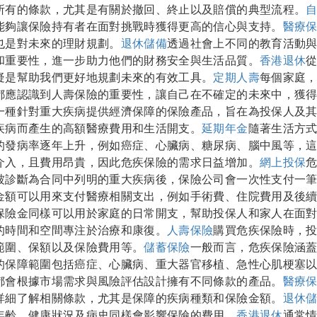
所有的條款，尤其是有關於撤回、終止以及賠償的典型流程。
能夠讓保險持有者在面對挑戰時獲得更高的信心與支持。
醫療
也是對未來的理財規劃。
退休儲備
透過社會上不同的教育活動
和重要性，進一步助力他們的財務安全與生活品質。
香港退休
疑是幫助我們更好地規劃未來的有效工具。
定期人壽
每個家庭
都應認識到人壽保險的重要性，讓自己在不確定的未來中，獲
一種針對重大疾病提供經濟保障的保險產品，旨在為投保人及
疾病而產生的高額醫療費用和生活開支。
延期年金
隨著生活方
的發病率逐年上升，例如癌症、心臟病、糖尿病、腦中風等，
介入，且費用昂貴，因此危疾保險的需求日益增加。
網上投保
被診斷為合同中列明的重大疾病後，保險公司會一次性支付一
金額可以用來支付醫療相關支出，例如手術費、住院費用及後
保險金同樣可以用於家庭的日常開支，幫助投保人和家人在面
的時間和空間專注於治療和康復。
人壽保險
購買危疾保險時，
範圍、保額以及保險費用等。
儲蓄保險
一般而言，危疾保險涵
的保障範圍包括癌症、心臟病、重大器官移植、急性心肌梗塞
都會根據市場需求與風險評估設計擁有不同條款的產品。
醫療
詳細了解相關條款，尤其是保障的疾病種類和保險金額。
退休
年齡、健康狀況及病史同樣會影響保險的費用。
香港退休
通常