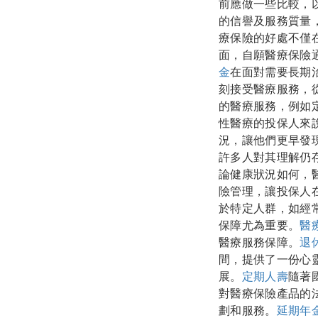
前應做一些比較，
的信譽及服務質量
療保險的好處不僅
面，自願醫療保險
金
在面對需要長期
刻接受醫療服務，
的醫療服務，例如
性醫療的投保人來
況，讓他們更早發
許多人對其理解仍
論健康狀況如何，
險管理，讓投保人
於特定人群，如經
保障尤為重要。
醫
醫療服務保障。
退
間，提供了一份心
展。
定期人壽
隨著
對醫療保險產品的
劃和服務。
延期年