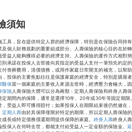
險須知
融工具，旨在提供特定人群的經濟保障，特別是在保險合同持
業及個人財務規劃的重要組成部分。人壽保險的核心目的在於
險受益人能夠獲得必要的經濟支持。人壽保險的運作方式相對
司則承諾在投保人去世後向其指定的受益人支付一筆預先約定
支付喪葬費用，清償債務，或用作家庭日常開支的補充，以幫
內，投保的主要焦點往往是保護家庭的經濟安全，特別是購屋
願醫保
當一個家庭的主要收入來源去世時，經濟壓力會極大，
療保險
人壽保險大體可以分為兩類：定期人壽保險和終身人壽
定期間內的保障，通常是選擇10年、20年或30年等固定期限
世，受益人即可獲得賠付；如果投保人在期限結束後仍然健在
。
定期人壽
由於其保障僅限於特定的期限，所以定期人壽保險
女成長或特定債務償還期間提供保障的家庭。
終身人壽
終身人
論投保人在何時去世，都能支付給受益人一定金額的保險金。