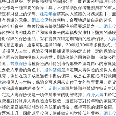
那些口碑良好、客戶服務熱情的保險公司，能在未來申請理賠
保險作為一種重要的保障工具，不僅幫助投保者抵禦潛在的重
安定和財務上的保障。
延期年金
將其納入整體的財務規劃中，
具有長遠的意義。
網上投保
無論何時，合理地評估自身的需求
在當今社會中，每位投保者都應該關注的重要課題之一。
網上
每位投保者都能為自己和家庭未來的幸福與安康打下堅實的基
針對保障的保險產品，旨在提供在特定期間內的經濟保障。
人
限是固定的，通常可以選擇10年、20年或30年等多種形式。
，若投保人去世，保險公司將根據保單的約定支付一定的保險
在合同有效期內投保人未去世，則該保險合同將到期，保險公
退還。
醫療保險
這種保險設計特別適合那些希望為自己的家庭
主要收入來源的角色中。
退休儲備
選擇定期人壽保險的投保人
保障，例如在孩子成長過程中提供保障，或是在家庭抵押貸款
休
當投保人去世時，保險金可以用來支付子女的教育費用、房
有效保護家庭的經濟安全。
定期人壽
而對於那些希望在特定生
，定期人壽保險便是一項佈局未來的明智選擇。
終身人壽
由於
保費相對於終身人壽保險通常較低，這使得它對於年輕的家庭
年輕的家庭能夠以相對較為低廉的價格，獲得可觀的保障金額
會逐漸上升，因此越早投保，便能鎖定相對較低的費率。
網上