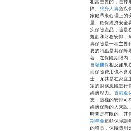
相當重要的，選擇
障。
終身人壽
危疾
家庭帶來心理上的
量、確保經濟安全
疾保險產品，這是
規劃和財務安排，
壽保險是一種主要
要的特點是其保障期
著，在保險期限內
自願醫保
相反如果
而保險費用也不會
士，尤其是在家庭
定的財務風險進行
經濟壓力。
香港退
支，這樣的安排可
經濟保障的人來說
時間是有限的，其
期年金
這類保障讓
的增長，保險費用