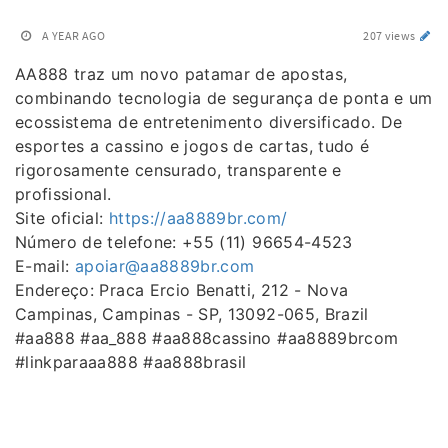
A YEAR AGO
207 views
AA888 traz um novo patamar de apostas,
combinando tecnologia de segurança de ponta e um
ecossistema de entretenimento diversificado. De
esportes a cassino e jogos de cartas, tudo é
rigorosamente censurado, transparente e
profissional.
Site oficial:
https://aa8889br.com/
Número de telefone: +55 (11) 96654-4523
E-mail:
apoiar@aa8889br.com
Endereço: Praca Ercio Benatti, 212 - Nova
Campinas, Campinas - SP, 13092-065, Brazil
#aa888 #aa_888 #aa888cassino #aa8889brcom
#linkparaaa888 #aa888brasil