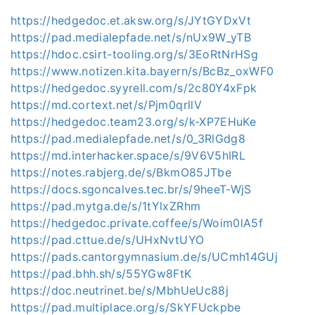
https://hedgedoc.et.aksw.org/s/JYtGYDxVt
https://pad.medialepfade.net/s/nUx9W_yTB
https://hdoc.csirt-tooling.org/s/3EoRtNrHSg
https://www.notizen.kita.bayern/s/BcBz_oxWF0
https://hedgedoc.syyrell.com/s/2c80Y4xFpk
https://md.cortext.net/s/Pjm0qrllV
https://hedgedoc.team23.org/s/k-XP7EHuKe
https://pad.medialepfade.net/s/0_3RlGdg8
https://md.interhacker.space/s/9V6V5hIRL
https://notes.rabjerg.de/s/BkmO85JTbe
https://docs.sgoncalves.tec.br/s/9heeT-WjS
https://pad.mytga.de/s/1tYlxZRhm
https://hedgedoc.private.coffee/s/Woim0lA5f
https://pad.cttue.de/s/UHxNvtUYO
https://pads.cantorgymnasium.de/s/UCmh14GUj
https://pad.bhh.sh/s/55YGw8FtK
https://doc.neutrinet.be/s/MbhUeUc88j
https://pad.multiplace.org/s/SkYFUckpbe