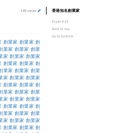
香港知名創業家
100 views
Expand all
Back to top
Go to bottom
家
創業家
創業家
創
創業家
創業家
創業
業家
創業家
創業家
家
創業家
創業家
創
創業家
創業家
創業
業家
創業家
創業家
家
創業家
創業家
創
創業家
創業家
創業
業家
創業家
創業家
家
創業家
創業家
創
創業家
創業家
創業
業家
創業家
創業家
家
創業家
創業家
創