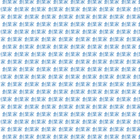
家
創業家
創業家
創業家
創業家
創業家
創業家
創業家
創業家
創業家
創業家
創業家
創業家
創業家
創業家
創業家
創業家
創
業家
創業家
創業家
創業家
創業家
創業家
創業家
創業家
創業
家
創業家
創業家
創業家
創業家
創業家
創業家
創業家
創業家
創業家
創業家
創業家
創業家
創業家
創業家
創業家
創業家
創
業家
創業家
創業家
創業家
創業家
創業家
創業家
創業家
創業
家
創業家
創業家
創業家
創業家
創業家
創業家
創業家
創業家
創業家
創業家
創業家
創業家
創業家
創業家
創業家
創業家
創
業家
創業家
創業家
創業家
創業家
創業家
創業家
創業家
創業
家
創業家
創業家
創業家
創業家
創業家
創業家
創業家
創業家
創業家
創業家
創業家
創業家
創業家
創業家
創業家
創業家
創
業家
創業家
創業家
創業家
創業家
創業家
創業家
創業家
創業
家
創業家
創業家
創業家
創業家
創業家
創業家
創業家
創業家
創業家
創業家
創業家
創業家
創業家
創業家
創業家
創業家
創
業家
創業家
創業家
創業家
創業家
創業家
創業家
創業家
創業
家
創業家
創業家
創業家
創業家
創業家
創業家
創業家
創業家
創業家
創業家
創業家
創業家
創業家
創業家
創業家
創業家
創
業家
創業家
創業家
創業家
創業家
創業家
創業家
創業家
創業
家
創業家
創業家
創業家
創業家
創業家
創業家
創業家
創業家