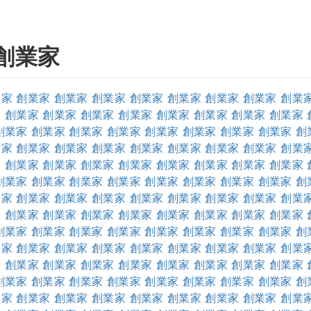
創業家
業家
創業家
創業家
創業家
創業家
創業家
創業家
創業家
創業
家
創業家
創業家
創業家
創業家
創業家
創業家
創業家
創業家
創業家
創業家
創業家
創業家
創業家
創業家
創業家
創業家
創
業家
創業家
創業家
創業家
創業家
創業家
創業家
創業家
創業
家
創業家
創業家
創業家
創業家
創業家
創業家
創業家
創業家
創業家
創業家
創業家
創業家
創業家
創業家
創業家
創業家
創
業家
創業家
創業家
創業家
創業家
創業家
創業家
創業家
創業
家
創業家
創業家
創業家
創業家
創業家
創業家
創業家
創業家
創業家
創業家
創業家
創業家
創業家
創業家
創業家
創業家
創
業家
創業家
創業家
創業家
創業家
創業家
創業家
創業家
創業
家
創業家
創業家
創業家
創業家
創業家
創業家
創業家
創業家
創業家
創業家
創業家
創業家
創業家
創業家
創業家
創業家
創
業家
創業家
創業家
創業家
創業家
創業家
創業家
創業家
創業