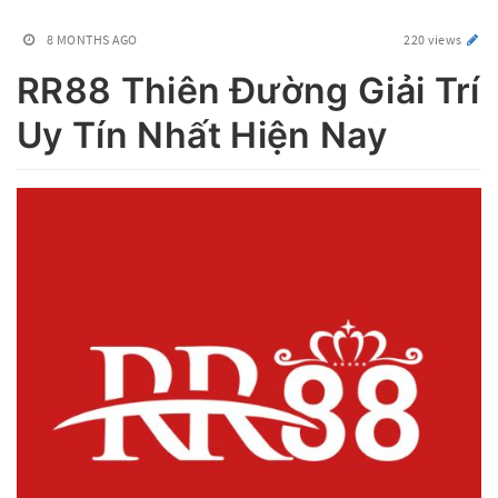
8 MONTHS AGO
220 views
RR88 Thiên Đường Giải Trí
Uy Tín Nhất Hiện Nay