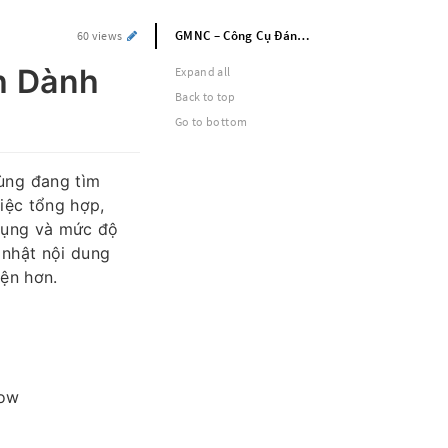
GMNC – Công Cụ Đánh Giá Minh Bạch Dành Cho Người Dùng Online 2026
60 views
h Dành
Expand all
Back to top
Go to bottom
ùng đang tìm
việc tổng hợp,
 dụng và mức độ
 nhật nội dung
iện hơn.
how