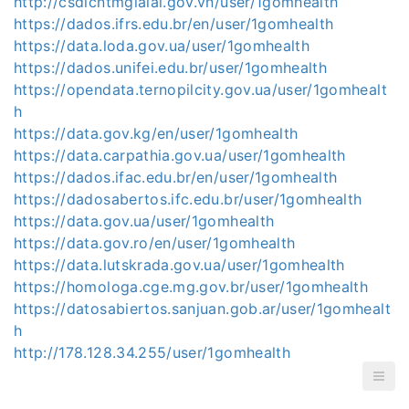
http://csdlcntmgialai.gov.vn/user/1gomhealth
https://dados.ifrs.edu.br/en/user/1gomhealth
https://data.loda.gov.ua/user/1gomhealth
https://dados.unifei.edu.br/user/1gomhealth
https://opendata.ternopilcity.gov.ua/user/1gomhealt
h
https://data.gov.kg/en/user/1gomhealth
https://data.carpathia.gov.ua/user/1gomhealth
https://dados.ifac.edu.br/en/user/1gomhealth
https://dadosabertos.ifc.edu.br/user/1gomhealth
https://data.gov.ua/user/1gomhealth
https://data.gov.ro/en/user/1gomhealth
https://data.lutskrada.gov.ua/user/1gomhealth
https://homologa.cge.mg.gov.br/user/1gomhealth
https://datosabiertos.sanjuan.gob.ar/user/1gomhealt
h
http://178.128.34.255/user/1gomhealth