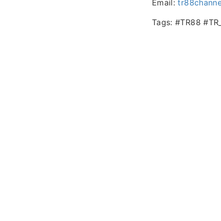
Email:
tr88chann
Tags: #TR88 #TR