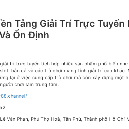
ền Tảng Giải Trí Trực Tuyến 
Và Ổn Định
giải trí trực tuyến tích hợp nhiều sản phẩm phổ biến như
slot, bắn cá và các trò chơi mang tính giải trí cao khác.
ng lại ở việc cung cấp trò chơi mà còn xây dựng một hệ
 người chơi làm trung tâm.
tr88.channel/
452
3 Lê Văn Phan, Phú Thọ Hoà, Tân Phú, Thành phố Hồ Chí 