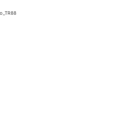
ao_TR88