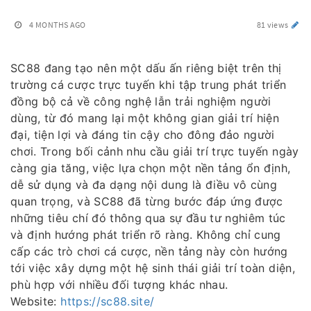
4 MONTHS AGO
81 views
SC88 đang tạo nên một dấu ấn riêng biệt trên thị
trường cá cược trực tuyến khi tập trung phát triển
đồng bộ cả về công nghệ lẫn trải nghiệm người
dùng, từ đó mang lại một không gian giải trí hiện
đại, tiện lợi và đáng tin cậy cho đông đảo người
chơi. Trong bối cảnh nhu cầu giải trí trực tuyến ngày
càng gia tăng, việc lựa chọn một nền tảng ổn định,
dễ sử dụng và đa dạng nội dung là điều vô cùng
quan trọng, và SC88 đã từng bước đáp ứng được
những tiêu chí đó thông qua sự đầu tư nghiêm túc
và định hướng phát triển rõ ràng. Không chỉ cung
cấp các trò chơi cá cược, nền tảng này còn hướng
tới việc xây dựng một hệ sinh thái giải trí toàn diện,
phù hợp với nhiều đối tượng khác nhau.
Website:
https://sc88.site/