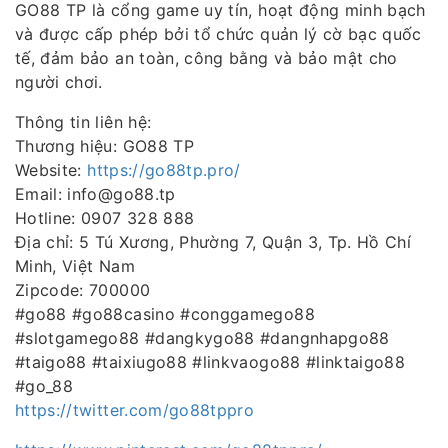
GO88 TP là cổng game uy tín, hoạt động minh bạch
và được cấp phép bởi tổ chức quản lý cờ bạc quốc
tế, đảm bảo an toàn, công bằng và bảo mật cho
người chơi.
Thông tin liên hệ:
Thương hiệu: GO88 TP
Website:
https://go88tp.pro/
Email: info@go88.tp
Hotline: 0907 328 888
Địa chỉ: 5 Tú Xương, Phường 7, Quận 3, Tp. Hồ Chí
Minh, Việt Nam
Zipcode: 700000
#go88 #go88casino #conggamego88
#slotgamego88 #dangkygo88 #dangnhapgo88
#taigo88 #taixiugo88 #linkvaogo88 #linktaigo88
#go_88
https://twitter.com/go88tppro