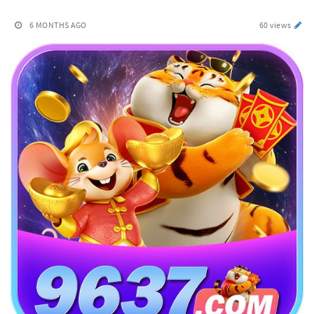
6 MONTHS AGO
60 views