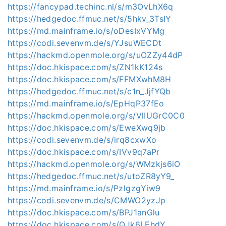
https://fancypad.techinc.nl/s/m3OvLhX6q
https://hedgedoc.ffmuc.net/s/5hkv_3TsIY
https://md.mainframe.io/s/oDesIxVYMg
https://codi.sevenvm.de/s/YJsuWECDt
https://hackmd.openmole.org/s/uOZZy44dP
https://doc.hkispace.com/s/ZN1kK124s
https://doc.hkispace.com/s/FFMXwhM8H
https://hedgedoc.ffmuc.net/s/c1n_JjfYQb
https://md.mainframe.io/s/EpHqP37fEo
https://hackmd.openmole.org/s/VlIUGrC0C0
https://doc.hkispace.com/s/EweXwq9jb
https://codi.sevenvm.de/s/irq8cxwXo
https://doc.hkispace.com/s/IVv9q7aPr
https://hackmd.openmole.org/s/WMzkjs6iO
https://hedgedoc.ffmuc.net/s/utoZR8yY9_
https://md.mainframe.io/s/PzlgzgYiw9
https://codi.sevenvm.de/s/CMWO2yzJp
https://doc.hkispace.com/s/BPJ1anGlu
https://doc.hkispace.com/s/QJk6LEhdY