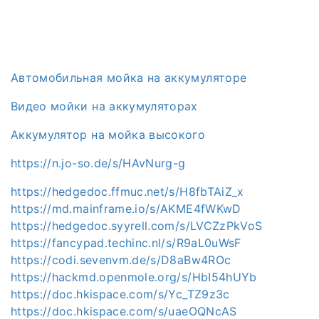
Автомобильная мойка на аккумуляторе
Видео мойки на аккумуляторах
Аккумулятор на мойка высокого
https://n.jo-so.de/s/HAvNurg-g
https://hedgedoc.ffmuc.net/s/H8fbTAiZ_x
https://md.mainframe.io/s/AKME4fWKwD
https://hedgedoc.syyrell.com/s/LVCZzPkVoS
https://fancypad.techinc.nl/s/R9aL0uWsF
https://codi.sevenvm.de/s/D8aBw4ROc
https://hackmd.openmole.org/s/HbI54hUYb
https://doc.hkispace.com/s/Yc_TZ9z3c
https://doc.hkispace.com/s/uaeOQNcAS