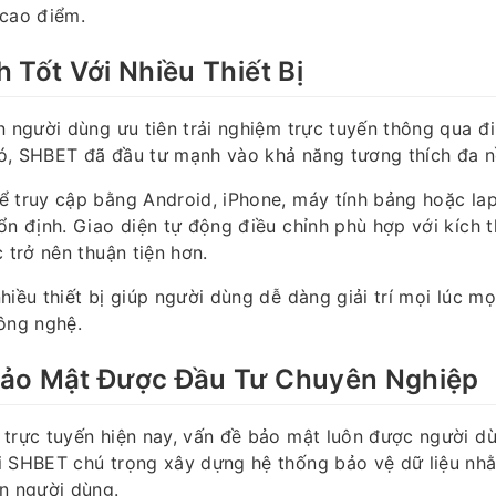
 cao điểm.
 Tốt Với Nhiều Thiết Bị
n người dùng ưu tiên trải nghiệm trực tuyến thông qua đi
ó, SHBET đã đầu tư mạnh vào khả năng tương thích đa n
ể truy cập bằng Android, iPhone, máy tính bảng hoặc l
ổn định. Giao diện tự động điều chỉnh phù hợp với kích 
c trở nên thuận tiện hơn.
hiều thiết bị giúp người dùng dễ dàng giải trí mọi lúc m
ông nghệ.
ảo Mật Được Đầu Tư Chuyên Nghiệp
 trực tuyến hiện nay, vấn đề bảo mật luôn được người d
i SHBET chú trọng xây dựng hệ thống bảo vệ dữ liệu nh
ản người dùng.