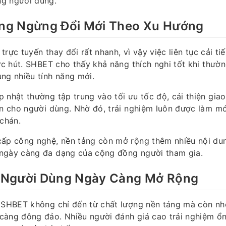
g người dùng.
g Ngừng Đổi Mới Theo Xu Hướng
í trực tuyến thay đổi rất nhanh, vì vậy việc liên tục cải ti
sức hút. SHBET cho thấy khả năng thích nghi tốt khi thư
ng nhiều tính năng mới.
 nhật thường tập trung vào tối ưu tốc độ, cải thiện gia
ện cho người dùng. Nhờ đó, trải nghiệm luôn được làm mớ
 chán.
cấp công nghệ, nền tảng còn mở rộng thêm nhiều nội dun
ngày càng đa dạng của cộng đồng người tham gia.
 Người Dùng Ngày Càng Mở Rộng
a SHBET không chỉ đến từ chất lượng nền tảng mà còn n
càng đông đảo. Nhiều người đánh giá cao trải nghiệm ổ