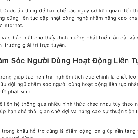
t được áp dụng để hạn chế các nguy cơ liên quan đến th
ảng cũng liên tục cập nhật công nghệ nhằm nâng cao khả
ừ internet.
 vào bảo mật cho thấy định hướng phát triển lâu dài và
 trường giải trí trực tuyến.
ăm Sóc Người Dùng Hoạt Động Liên T
rọng giúp tạo nên trải nghiệm tích cực chính là chất lượ
ữu đội ngũ chăm sóc người dùng hoạt động liên tục nhằ
đề phát sinh.
 liên hệ thông qua nhiều hình thức khác nhau tùy theo 
úp hạn chế thời gian chờ đợi và nâng cao sự thuận tiện t
 trong khâu hỗ trợ cũng là điểm cộng lớn giúp nền tảng 