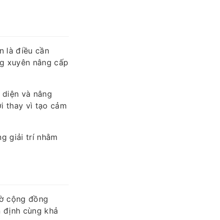
ến là điều cần
ờng xuyên nâng cấp
o diện và nâng
i thay vì tạo cảm
g giải trí nhằm
hờ cộng đồng
n định cùng khả