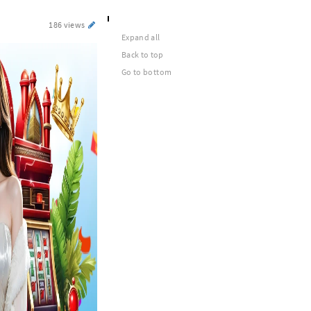
186 views
Expand all
Back to top
Go to bottom