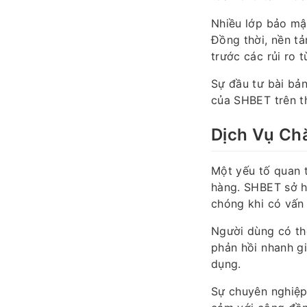
Nhiều lớp bảo mậ
Đồng thời, nền t
trước các rủi ro t
Sự đầu tư bài bản
của SHBET trên thị
Dịch Vụ Ch
Một yếu tố quan t
hàng. SHBET sở h
chóng khi có vấn 
Người dùng có thể
phản hồi nhanh gi
dụng.
Sự chuyên nghiệp