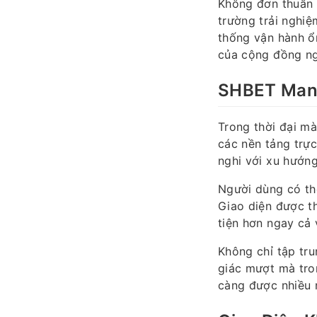
Không đơn thuần 
trường trải nghiệ
thống vận hành ổ
của cộng đồng ng
SHBET Mang 
Trong thời đại mà
các nền tảng trự
nghi với xu hướng
Người dùng có thể
Giao diện được th
tiện hơn ngay cả 
Không chỉ tập tr
giác mượt mà tron
càng được nhiều 