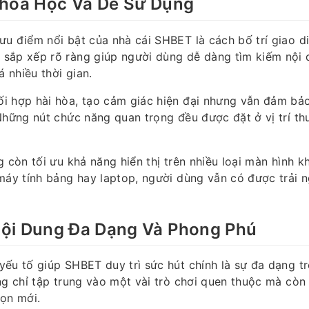
Khoa Học Và Dễ Sử Dụng
u điểm nổi bật của nhà cái SHBET là cách bố trí giao di
sắp xếp rõ ràng giúp người dùng dễ dàng tìm kiếm nội 
 nhiều thời gian.
i hợp hài hòa, tạo cảm giác hiện đại nhưng vẫn đảm bảo
Những nút chức năng quan trọng đều được đặt ở vị trí th
g còn tối ưu khả năng hiển thị trên nhiều loại màn hình k
máy tính bảng hay laptop, người dùng vẫn có được trải 
ội Dung Đa Dạng Và Phong Phú
ếu tố giúp SHBET duy trì sức hút chính là sự đa dạng tr
ng chỉ tập trung vào một vài trò chơi quen thuộc mà còn
họn mới.