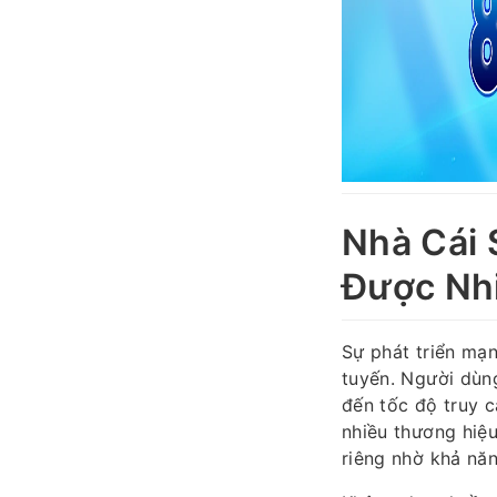
Nhà Cái 
Được Nh
Sự phát triển mạn
tuyến. Người dùn
đến tốc độ truy c
nhiều thương hiệu
riêng nhờ khả năn