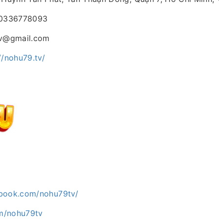
0336778093
v@gmail.com
//nohu79.tv/
ebook.com/nohu79tv/
m/nohu79tv