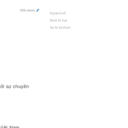
393 views
Expand all
Back to top
Go to bottom
bởi sự chuyên
 Việt Nam