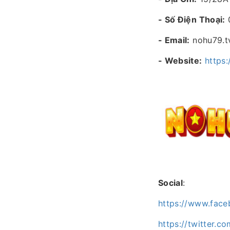
- Số Điện Thoại:
- Email:
nohu79.t
- Website:
https:
Social
:
https://www.fac
https://
twitter
.co