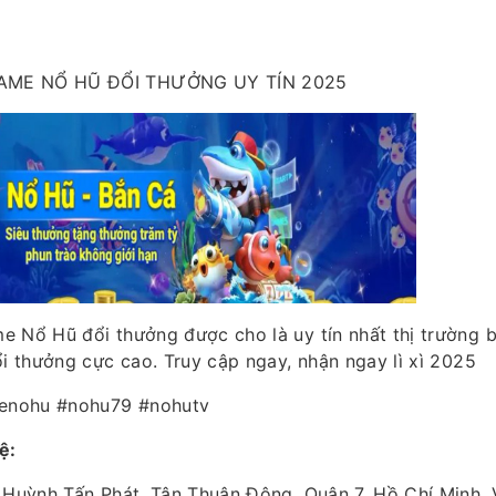
AME NỔ HŨ ĐỔI THƯỞNG UY TÍN 2025
e Nổ Hũ đổi thưởng được cho là uy tín nhất thị trường 
ổi thưởng cực cao. Truy cập ngay, nhận ngay lì xì 2025
enohu #nohu79 #nohutv
Hệ:
Huỳnh Tấn Phát, Tân Thuận Đông, Quận 7, Hồ Chí Minh,