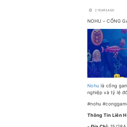
2 YEARS AGO
NOHU – CỔNG G
Nohu
là cổng gam
nghiệp và tỷ lệ đ
#nohu #conggam
Thông Tin Liên 
- Địa Chỉ:
15/28A 