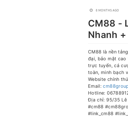
8 MONTHS AGO
CM88 - L
Nhanh +
CM88 là nền tảng 
đại, bảo mật cao 
trực tuyến, cá c
toàn, minh bạch 
Website chính th
Email:
cm88group
Hotline: 0678891
Địa chỉ: 95/35 L
#cm88 #cm88gro
#link_cm88 #lin