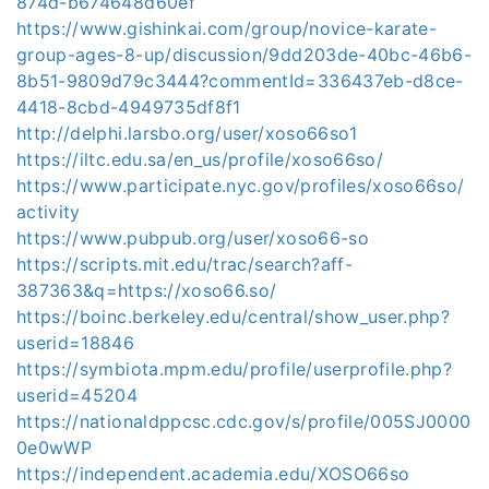
874d-b674648d60ef
https://www.gishinkai.com/group/novice-karate-
group-ages-8-up/discussion/9dd203de-40bc-46b6-
8b51-9809d79c3444?commentId=336437eb-d8ce-
4418-8cbd-4949735df8f1
http://delphi.larsbo.org/user/xoso66so1
https://iltc.edu.sa/en_us/profile/xoso66so/
https://www.participate.nyc.gov/profiles/xoso66so/
activity
https://www.pubpub.org/user/xoso66-so
https://scripts.mit.edu/trac/search?aff-
387363&q=https://xoso66.so/
https://boinc.berkeley.edu/central/show_user.php?
userid=18846
https://symbiota.mpm.edu/profile/userprofile.php?
userid=45204
https://nationaldppcsc.cdc.gov/s/profile/005SJ0000
0e0wWP
https://independent.academia.edu/XOSO66so