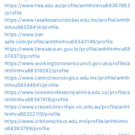
https://www.hea.edu.au/profile/anhthinhvu68367953
/profile
https://www.lasallesancristobal.edu.mx/profile/anhth
inhvu68358414/profile
https://www.bat-
safe.com/profile/anhthinhvu68343146/profile
https://www.tarauaca.ac.gov.br/profile/anhthinhvu68
374373/profile
https://www.workingtontowncouncil.gov.uk/profile/a
nhthinhvu68319292/profile
https://www.centrotecnologico.edu.mx/profile/anhth
inhvu68344941/profile
https://www.liceomontessoripalmira.edu.co/profile/a
nhthinhvu68347416/profile
https://www.creswicknorthps.vic.edu.au/profile/anht
hinhvu68322119/profile
https://www.orkhonschool.edu.mn/profile/anhthinhv
u68393799/profile