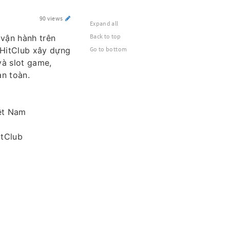
90 views
Expand all
Back to top
 vận hành trên
, HitClub xây dựng
Go to bottom
à slot game,
an toàn.
iệt Nam
itClub