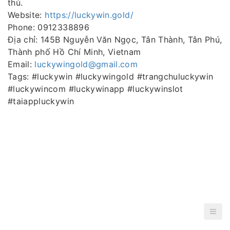
thủ.
Website:
https://luckywin.gold/
Phone: 0912338896
Địa chỉ: 145B Nguyễn Văn Ngọc, Tân Thành, Tân Phú,
Thành phố Hồ Chí Minh, Vietnam
Email:
luckywingold@gmail.com
Tags: #luckywin #luckywingold #trangchuluckywin
#luckywincom #luckywinapp #luckywinslot
#taiappluckywin