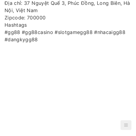
Địa chỉ: 37 Nguyệt Quế 3, Phúc Đồng, Long Biên, Hà
Nội, Việt Nam
Zipcode: 700000
Hashtags
#gg88 #gg88casino #slotgamegg88 #nhacaigg88
#dangkygg88