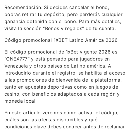
Recomendación: Si decides cancelar el bono,
podrás retirar tu depósito, pero perderás cualquier
ganancia obtenida con el bono. Para más detalles,
visita la sección “Bonos y regalos” de tu cuenta.
Código promocional 1XBET Latino América 2026
El código promocional de 1xBet vigente 2026 es
“ONEX777” y está pensado para jugadores en
Venezuela y otros países de Latino américa. Al
introducirlo durante el registro, se habilita el acceso
a las promociones de bienvenida de la plataforma,
tanto en apuestas deportivas como en juegos de
casino, con beneficios adaptados a cada región y
moneda local.
En este artículo veremos cómo activar el código,
cuáles son las ofertas disponibles y qué
condiciones clave debes conocer antes de reclamar