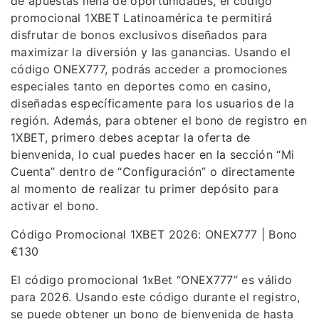
de apuestas llena de oportunidades, el código
promocional 1XBET Latinoamérica te permitirá
disfrutar de bonos exclusivos diseñados para
maximizar la diversión y las ganancias. Usando el
código ONEX777, podrás acceder a promociones
especiales tanto en deportes como en casino,
diseñadas específicamente para los usuarios de la
región. Además, para obtener el bono de registro en
1XBET, primero debes aceptar la oferta de
bienvenida, lo cual puedes hacer en la sección “Mi
Cuenta” dentro de “Configuración” o directamente
al momento de realizar tu primer depósito para
activar el bono.
Código Promocional 1XBET 2026: ONEX777 | Bono
€130
El código promocional 1xBet “ONEX777” es válido
para 2026. Usando este código durante el registro,
se puede obtener un bono de bienvenida de hasta