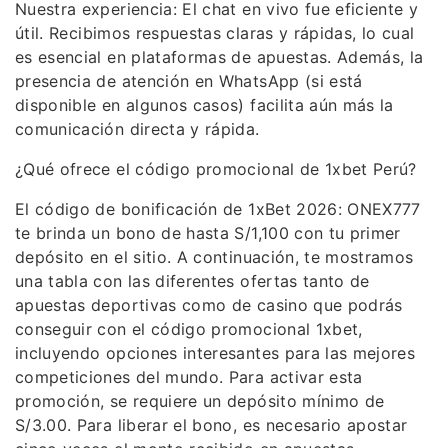
Nuestra experiencia: El chat en vivo fue eficiente y
útil. Recibimos respuestas claras y rápidas, lo cual
es esencial en plataformas de apuestas. Además, la
presencia de atención en WhatsApp (si está
disponible en algunos casos) facilita aún más la
comunicación directa y rápida.
¿Qué ofrece el código promocional de 1xbet Perú?
El código de bonificación de 1xBet 2026: ONEX777
te brinda un bono de hasta S/1,100 con tu primer
depósito en el sitio. A continuación, te mostramos
una tabla con las diferentes ofertas tanto de
apuestas deportivas como de casino que podrás
conseguir con el código promocional 1xbet,
incluyendo opciones interesantes para las mejores
competiciones del mundo. Para activar esta
promoción, se requiere un depósito mínimo de
S/3.00. Para liberar el bono, es necesario apostar