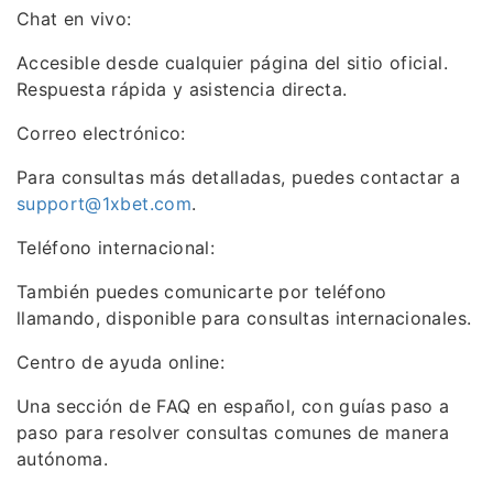
Chat en vivo:
Accesible desde cualquier página del sitio oficial.
Respuesta rápida y asistencia directa.
Correo electrónico:
Para consultas más detalladas, puedes contactar a
support@1xbet.com
.
Teléfono internacional:
También puedes comunicarte por teléfono
llamando, disponible para consultas internacionales.
Centro de ayuda online:
Una sección de FAQ en español, con guías paso a
paso para resolver consultas comunes de manera
autónoma.