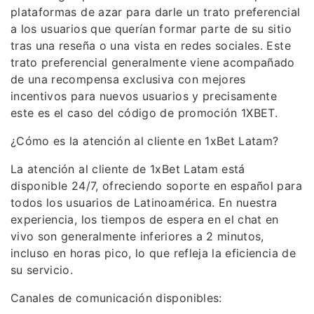
plataformas de azar para darle un trato preferencial
a los usuarios que querían formar parte de su sitio
tras una reseña o una vista en redes sociales. Este
trato preferencial generalmente viene acompañado
de una recompensa exclusiva con mejores
incentivos para nuevos usuarios y precisamente
este es el caso del código de promoción 1XBET.
¿Cómo es la atención al cliente en 1xBet Latam?
La atención al cliente de 1xBet Latam está
disponible 24/7, ofreciendo soporte en español para
todos los usuarios de Latinoamérica. En nuestra
experiencia, los tiempos de espera en el chat en
vivo son generalmente inferiores a 2 minutos,
incluso en horas pico, lo que refleja la eficiencia de
su servicio.
Canales de comunicación disponibles: