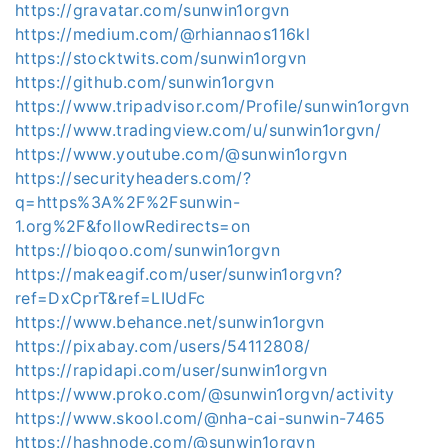
https://gravatar.com/sunwin1orgvn
https://medium.com/@rhiannaos116kl
https://stocktwits.com/sunwin1orgvn
https://github.com/sunwin1orgvn
https://www.tripadvisor.com/Profile/sunwin1orgvn
https://www.tradingview.com/u/sunwin1orgvn/
https://www.youtube.com/@sunwin1orgvn
https://securityheaders.com/?
q=https%3A%2F%2Fsunwin-
1.org%2F&followRedirects=on
https://bioqoo.com/sunwin1orgvn
https://makeagif.com/user/sunwin1orgvn?
ref=DxCprT&ref=LIUdFc
https://www.behance.net/sunwin1orgvn
https://pixabay.com/users/54112808/
https://rapidapi.com/user/sunwin1orgvn
https://www.proko.com/@sunwin1orgvn/activity
https://www.skool.com/@nha-cai-sunwin-7465
https://hashnode.com/@sunwin1orgvn