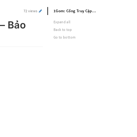
1Gom: Cổng Truy Cập Nhà Cái Uy Tín – Bảo Mật Thông Tin Tuyệt Đối
72 views
– Bảo
Expand all
Back to top
Go to bottom