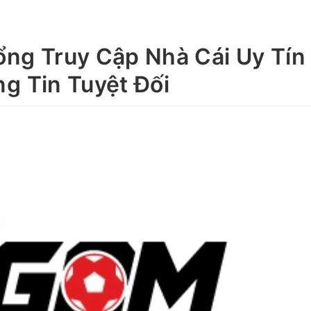
ng Truy Cập Nhà Cái Uy Tín 
g Tin Tuyệt Đối