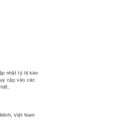
ập nhật tỷ lệ kèo
ruy cập vào các
hất.
 Minh, Việt Nam
m